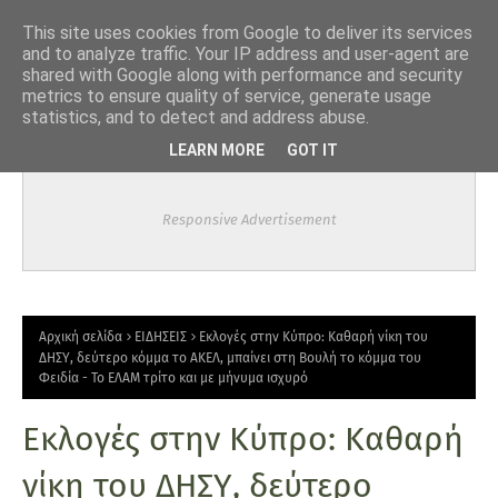
-->
This site uses cookies from Google to deliver its services
and to analyze traffic. Your IP address and user-agent are
shared with Google along with performance and security
metrics to ensure quality of service, generate usage
statistics, and to detect and address abuse.
LEARN MORE
GOT IT
Responsive Advertisement
Αρχική σελίδα
ΕΙΔΗΣΕΙΣ
Εκλογές στην Κύπρο: Καθαρή νίκη του
ΔΗΣΥ, δεύτερο κόμμα το ΑΚΕΛ, μπαίνει στη Βουλή το κόμμα του
Φειδία - Το ΕΛΑΜ τρίτο και με μήνυμα ισχυρό
Εκλογές στην Κύπρο: Καθαρή
νίκη του ΔΗΣΥ, δεύτερο