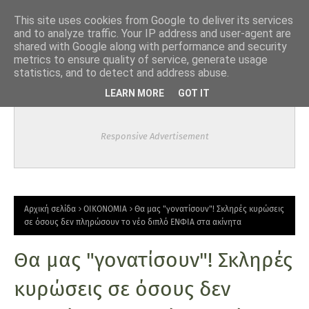
-->
This site uses cookies from Google to deliver its services
and to analyze traffic. Your IP address and user-agent are
shared with Google along with performance and security
metrics to ensure quality of service, generate usage
statistics, and to detect and address abuse.
LEARN MORE
GOT IT
Responsive Advertisement
Αρχική σελίδα
ΟΙΚΟΝΟΜΙΑ
Θα μας "γονατίσουν"! Σκληρές κυρώσεις
σε όσους δεν πληρώσουν το νέο διπλό ΕΝΦΙΑ στα ακίνητα
Θα μας "γονατίσουν"! Σκληρές
κυρώσεις σε όσους δεν