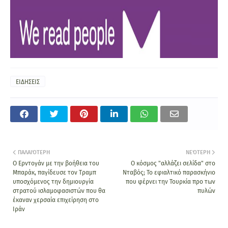
ΕΙΔΗΣΕΙΣ
ΠΑΛΑΙΌΤΕΡΗ
ΝΕΌΤΕΡΗ
Ο Ερντογάν με την βοήθεια του
Ο κόσμος "αλλάζει σελίδα" στο
Μπαράκ, παγίδευσε τον Τραμπ
Νταβός; Το εφιαλτικό παρασκήνιο
υποσχόμενος την δημιουργία
που φέρνει την Τουρκία προ των
στρατού ισλαμοφασιστών που θα
πυλών
έκαναν χερσαία επιχείρηση στο
Ιράν