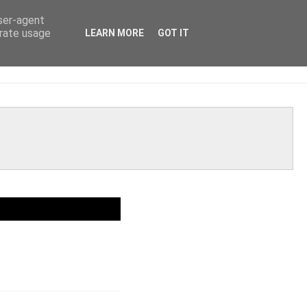
user-agent
erate usage
LEARN MORE
GOT IT