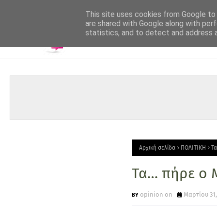
-->
This site uses cookies from Google to d
are shared with Google along with perf
statistics, and to detect and address 
Αρχική σελίδα
ΠΟΛΙΤΙΚΗ
Τ
Τα… πήρε ο 
opinion on
Μαρτίου 31,