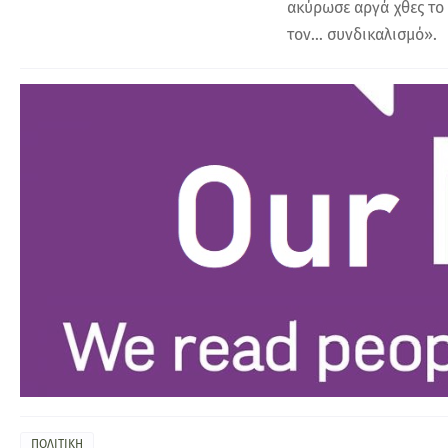
ακύρωσε αργά χθες το
τον… συνδικαλισμό».
ΠΟΛΙΤΙΚΗ