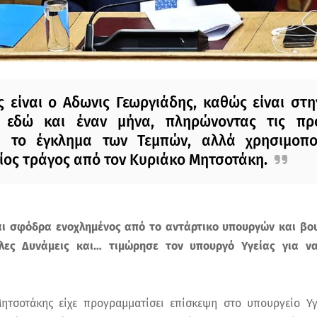
 είναι ο Αδωνις Γεωργιάδης, καθώς είναι στη
εδώ και έναν μήνα, πληρώνοντας τις προ
α το έγκλημα των Τεμπών, αλλά χρησιμοποι
ος τράγος από τον Κυριάκο Μητσοτάκη.
ι σφόδρα ενοχλημένος από το αντάρτικο υπουργών και βου
λες Δυνάμεις και… τιμώρησε τον υπουργό Υγείας για να
ητσοτάκης είχε προγραμματίσει επίσκεψη στο υπουργείο Υγ