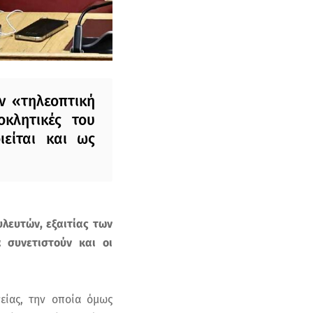
ν «τηλεοπτική
κλητικές του
είται και ως
λευτών, εξαιτίας των
 συνετιστούν και οι
είας, την οποία όμως