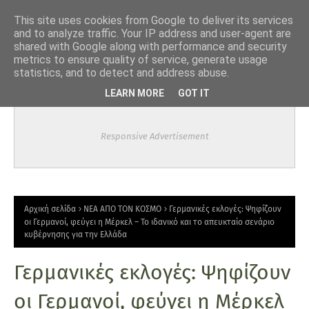
-->
This site uses cookies from Google to deliver its services
and to analyze traffic. Your IP address and user-agent are
shared with Google along with performance and security
metrics to ensure quality of service, generate usage
statistics, and to detect and address abuse.
LEARN MORE
GOT IT
Responsive Advertisement
Αρχική σελίδα
ΝΕΑ ΑΠΟ ΤΟΝ ΚΟΣΜΟ
Γερμανικές εκλογές: Ψηφίζουν
οι Γερμανοί, φεύγει η Μέρκελ – Το ιδανικό και το απευκταίο σενάριο
κυβέρνησης για την Ελλάδα
Γερμανικές εκλογές: Ψηφίζουν
οι Γερμανοί, φεύγει η Μέρκελ