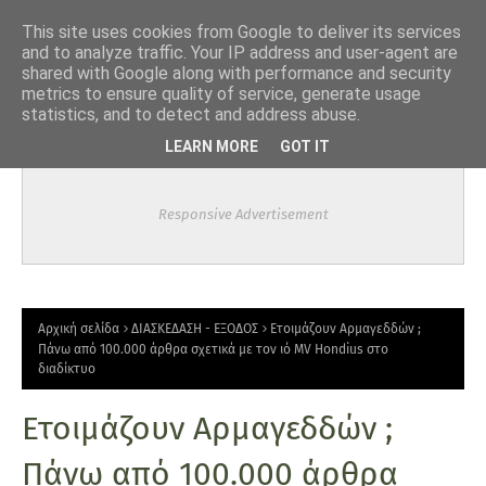
-->
This site uses cookies from Google to deliver its services
and to analyze traffic. Your IP address and user-agent are
shared with Google along with performance and security
metrics to ensure quality of service, generate usage
statistics, and to detect and address abuse.
LEARN MORE
GOT IT
Responsive Advertisement
Αρχική σελίδα
ΔΙΑΣΚΕΔΑΣΗ - ΕΞΟΔΟΣ
Ετοιμάζουν Αρμαγεδδών ;
Πάνω από 100.000 άρθρα σχετικά με τον ιό MV Hondius στο
διαδίκτυο
Ετοιμάζουν Αρμαγεδδών ;
Πάνω από 100.000 άρθρα