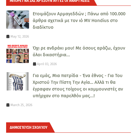
ΜΠΟΡΕΊ ΝΑ ΣΑΣ ΑΡΈΣΟΥΝ ΑΥΤΈΣ ΟΙ ΑΝΑΡΤΉΣΕΙΣ
Ετοιμάζουν Αρμαγεδδών ; Πάνω από 100.000
άρθρα σχετικά με τον ιό MV Hondius στο
διαδίκτυο
May 12, 2026
Όχι ρε ανδράκι μου! Με όσους αράζω, έχουν
όλοι δικαστήρια...
April 03, 2026
Για εμάς, Μια πατρίδα - Ένα έθνος - Για Του
Χριστού Την Πίστη Την Αγία… Αλλά τι θα
έγραφαν στους τοίχους οι κομμουνιστές αν
υπήρχαν στο παρελθόν μας...!
March 25, 2026
ΔΗΜΟΣΊΕΥΣΗ ΣΧΟΛΊΟΥ