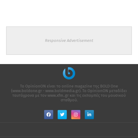
Responsive Advertisement
Το OpinionON είναι το online magazine της ΒΟLD One
(www.boldone.gr - www.boldmedia.gr). Το OpinionON μεταδίδει
ταυτόχρονα με τον www.xfm..gr και τις εκπομπές του μουσικού
σταθμού.