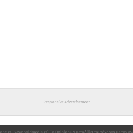
Responsive Advertisement
ne.gr - www.boldmedia.gr). Το OpinionON μεταδίδει ταυτόχρονα με τον www.