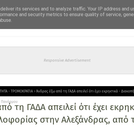
eliver its services and to analyze traffic. Your IP address and 
ormance and security metrics to ensure quality of service, gen
abuse.
Responsive Advertisement
ΤΗΤΑ - ΤΡΟΜΟΚΡΑΤΙΑ
Άνδρας έξω από τη ΓΑΔΑ απειλεί ότι έχει εκρηκτικά - Διακο
ς Πανόρμου
πό τη ΓΑΔΑ απειλεί ότι έχει εκρηκ
λοφορίας στην Αλεξάνδρας, από 