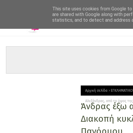
-->
This site uses cookies from Google to d
are shared with Google along with perf
statistics, and to detect and address 
Αρχική σελίδα
ΕΓΚΛΗΜΑΤΙΚΟ
Αλεξάνδρας, από το ύψος τη
Άνδρας έξω α
Διακοπή κυκ
Πανόρμου