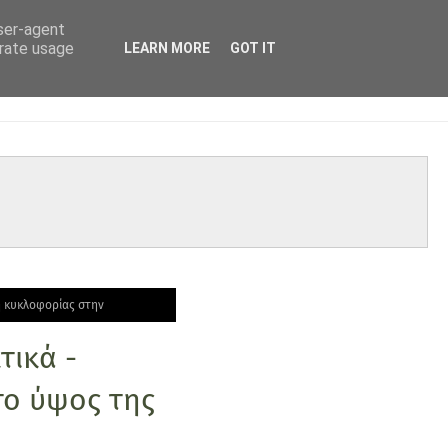
user-agent
erate usage
LEARN MORE
GOT IT
πή κυκλοφορίας στην
τικά -
το ύψος της