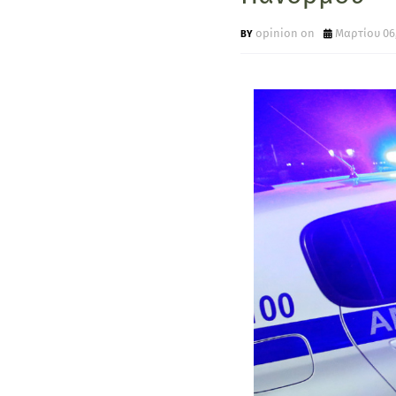
opinion on
Μαρτίου 06,