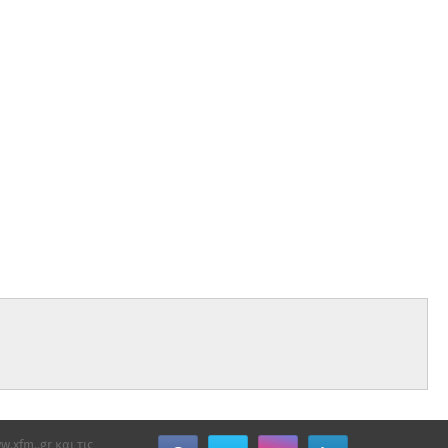
xfm..gr και τις