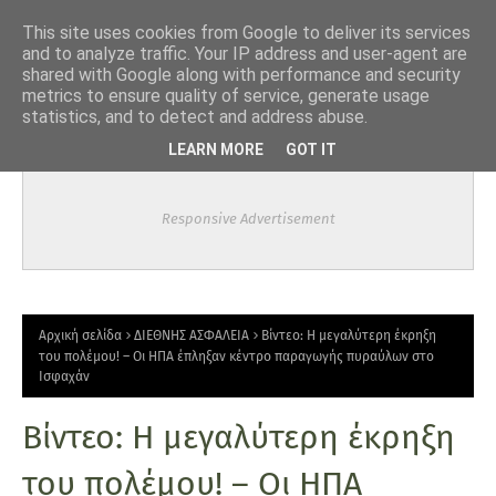
-->
This site uses cookies from Google to deliver its services
and to analyze traffic. Your IP address and user-agent are
shared with Google along with performance and security
metrics to ensure quality of service, generate usage
statistics, and to detect and address abuse.
LEARN MORE
GOT IT
Responsive Advertisement
Αρχική σελίδα
ΔΙΕΘΝΗΣ ΑΣΦΑΛΕΙΑ
Bίντεο: Η μεγαλύτερη έκρηξη
του πολέμου! – Οι ΗΠΑ έπληξαν κέντρο παραγωγής πυραύλων στο
Ισφαχάν
Bίντεο: Η μεγαλύτερη έκρηξη
του πολέμου! – Οι ΗΠΑ