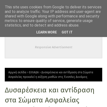
-->
This site uses cookies from Google to deliver its services
and to analyze traffic. Your IP address and user-agent are
shared with Google along with performance and security
metrics to ensure quality of service, generate usage
statistics, and to detect and address abuse.
LEARN MORE
GOT IT
Responsive Advertisement
Αρχική σελίδα
ΕΛΛΑΔΑ
Δυσαρέσκεια και αντίδραση στα Σώματα
Ασφαλείας προκαλεί η αύξηση μισθών στις Ένοπλες Δυνάμεις
Δυσαρέσκεια και αντίδραση
στα Σώματα Ασφαλείας