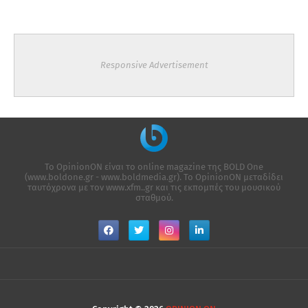
Responsive Advertisement
Το OpinionON είναι το online magazine της ΒΟLD One
(www.boldone.gr - www.boldmedia.gr). Το OpinionON μεταδίδει
ταυτόχρονα με τον www.xfm..gr και τις εκπομπές του μουσικού
σταθμού.