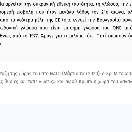
ία αρνείται την ουκρανική εθνική ταυτότητα, τη γλώσσα, την 
ρομερή εισβολή που ήταν μεγάλο λάθος τον 21ο αιώνα, α
από τα νεότερα μέλη της ΕΕ (σ.σ. εννοεί την Βουλγαρία) αρνε
ακεδονική γλώσσα που είναι επίσημη γλώσσα του ΟΗΕ από
θνώς από το 1977. Άραγε για τι μιλάμε τότε; Γιατί σιωπούν ό
ι.
αξη της χώρας του στο ΝΑΤΟ (Μάρτιο του 2020), ο Χρ. Μίτσκοσκ
ές θυσίες και ταπεινώσεις» και αφού πρώτα η χώρα του «αναγ