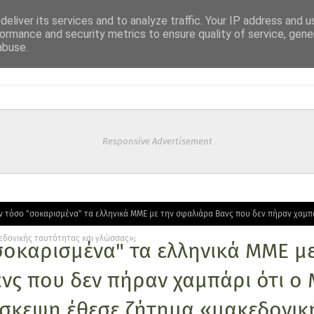
eliver its services and to analyze traffic. Your IP address and 
ormance and security metrics to ensure quality of service, gen
abuse.
Responsive Advertisement
 τόσο "σοκαρισμένα" τα ελληνικά ΜΜΕ με την σφαλιάρα Βανς που δεν πήραν χαμπάρ
εδονικής ταυτότητας και γλώσσας»;
σοκαρισμένα" τα ελληνικά ΜΜΕ με
νς που δεν πήραν χαμπάρι ότι ο 
ιάσκεψη έθεσε ζήτημα «μακεδονικ