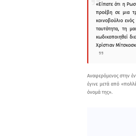
«Είπατε ότι η Ρωσ
προέβη σε μια τ
κοινοβούλιο ενός 
ταυτότητα, τη μ
κωδικοποιηθεί διε
Χρίστιαν Μίτσκοσκ
Αναφερόμενος στην έντ
έγινε μετά από «πολλ
όνομά της».