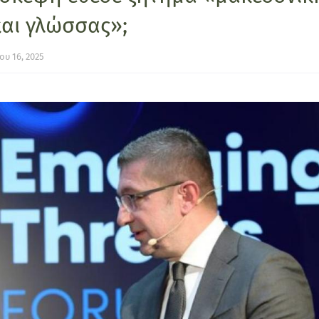
και γλώσσας»;
υ 16, 2025