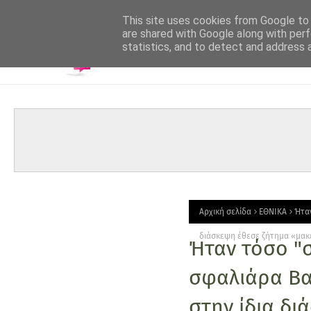
-->
This site uses cookies from Google to d
are shared with Google along with perf
statistics, and to detect and address 
Αρχική σελίδα
ΕΘΝΙΚΑ
Ήταν
διάσκεψη έθεσε ζήτημα «μακ
Ήταν τόσο "
σφαλιάρα Βα
στην ίδια δ