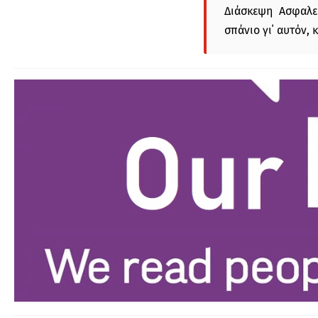
Διάσκεψη Ασφαλε
σπάνιο γι΄ αυτόν,