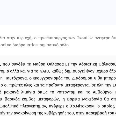
έδια στην περιοχή, ο πρωθυπουργός των Σκοπίων ανέφερε ότ
ρεί να διαδραματίσει σημαντικό ρόλο.
I, που συνδέει τη Μαύρη Θάλασσα με την Αδριατική Θάλασσα, 
νομία αλλά και για το ΝΑΤΟ, καθώς δημιουργεί έναν ισχυρό ά
η. Ταυτόχρονα, ο εκσυγχρονισμός του Διαδρόμου Χ θα μπορο
ίο οι πρώτες ύλες και τα προϊόντα μεταφέρονται σε όλη την 
ό μακρινά λιμάνια όπως το Ρότερνταμ και το Αμβούργο. 
νει βασικός κόμβος μεταφορών, η Βόρεια Μακεδονία θα απ
εωπολιτικό πλεονέκτημα», ανέφερε ο Χρ.Μίτσκοσκι, ο οποίος
τήν την ανακοίνωση της κυβέρνησής του, στην παρέμβασή του 