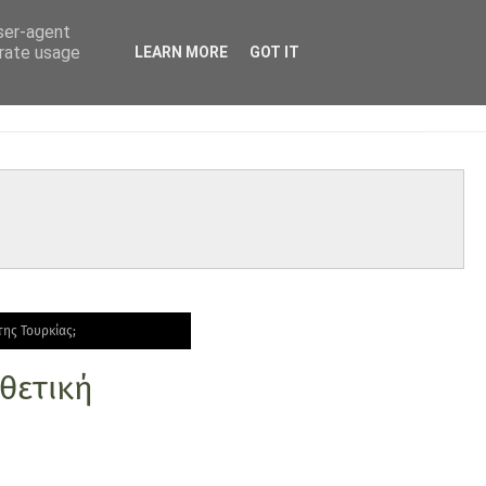
user-agent
erate usage
LEARN MORE
GOT IT
της Τουρκίας;
ιθετική