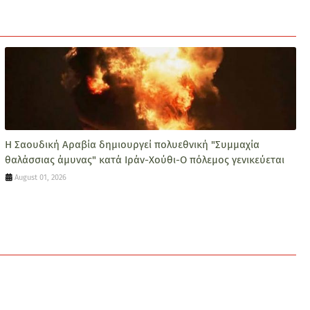
Η Σαουδική Αραβία δημιουργεί πολυεθνική "Συμμαχία
θαλάσσιας άμυνας" κατά Ιράν-Χούθι-Ο πόλεμος γενικεύεται
August 01, 2026