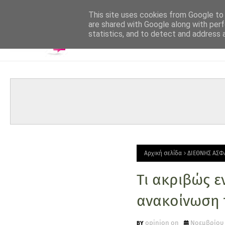
-->
This site uses cookies from Google to d
are shared with Google along with perf
statistics, and to detect and address 
Αρχική σελίδα
ΔΙΕΘΝΗΣ ΑΣΦ
Τι ακριβώς ε
ανακοίνωση τ
opinion on
Νοεμβρίου 