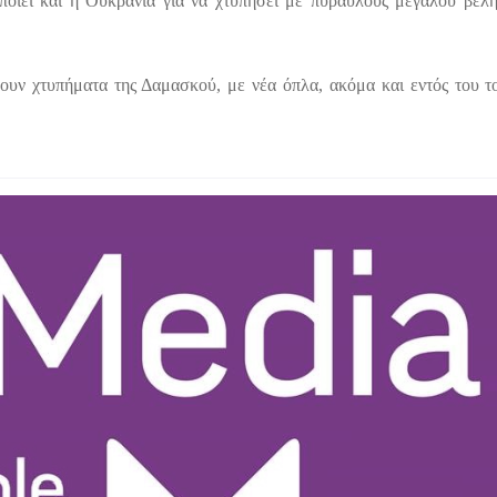
οποιεί και η Ουκρανία για να χτυπήσει με πυραύλους μεγάλου βελ
ουν χτυπήματα της Δαμασκού, με νέα όπλα, ακόμα και εντός του τ