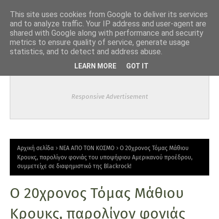
-->
This site uses cookies from Google to deliver its services
and to analyze traffic. Your IP address and user-agent are
shared with Google along with performance and security
metrics to ensure quality of service, generate usage
statistics, and to detect and address abuse.
LEARN MORE
GOT IT
Responsive Advertisement
Αρχική σελίδα
ΝΕΑ ΑΠΟ ΤΟΝ ΚΟΣΜΟ
Ο 20χρονος Τόμας Μάθιου
Κρουκς, παρολίγον φονιάς του υποψήφιου Αμερικανού προέδρου,
συμμετείχε σε διαφημιστικό της Blackrock!
Ο 20χρονος Τόμας Μάθιου
Κρουκς, παρολίγον φονιάς