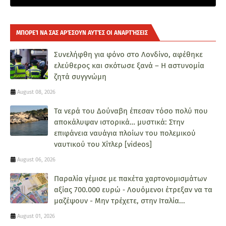
ΜΠΟΡΕΊ ΝΑ ΣΑΣ ΑΡΈΣΟΥΝ ΑΥΤΈΣ ΟΙ ΑΝΑΡΤΉΣΕΙΣ
Συνελήφθη για φόνο στο Λονδίνο, αφέθηκε
ελεύθερος και σκότωσε ξανά – Η αστυνομία
ζητά συγγνώμη
August 08, 2026
Τα νερά του Δούναβη έπεσαν τόσο πολύ που
αποκάλυψαν ιστορικά… μυστικά: Στην
επιφάνεια ναυάγια πλοίων του πολεμικού
ναυτικού του Χίτλερ [videos]
August 06, 2026
Παραλία γέμισε με πακέτα χαρτονομισμάτων
αξίας 700.000 ευρώ ‑ Λουόμενοι έτρεξαν να τα
μαζέψουν - Μην τρέχετε, στην Ιταλία...
August 01, 2026