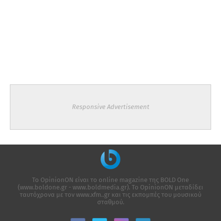
Responsive Advertisement
Το OpinionON είναι το online magazine της ΒΟLD One
(www.boldone.gr - www.boldmedia.gr). Το OpinionON μεταδίδει
ταυτόχρονα με τον www.xfm..gr και τις εκπομπές του μουσικού
σταθμού.