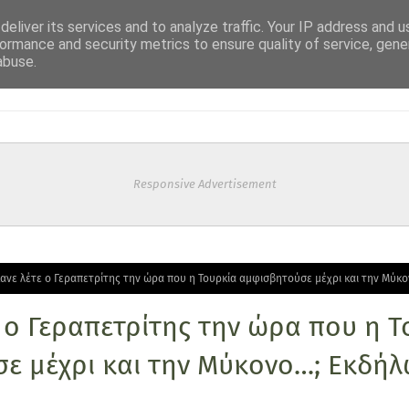
eliver its services and to analyze traffic. Your IP address and 
ormance and security metrics to ensure quality of service, gen
abuse.
Responsive Advertisement
κανε λέτε ο Γεραπετρίτης την ώρα που η Τουρκία αμφισβητούσε μέχρι και την Μύκ
ε ο Γεραπετρίτης την ώρα που η 
ε μέχρι και την Μύκονο…; Εκδήλ