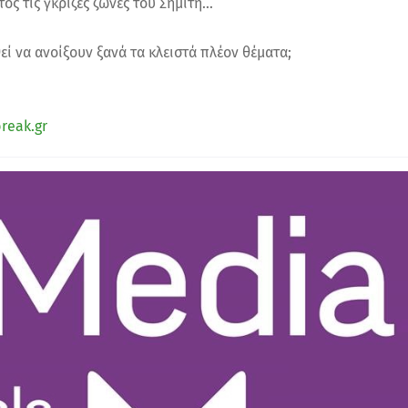
ς τις γκρίζες ζώνες του Σημίτη...
εί να ανοίξουν ξανά τα κλειστά πλέον θέματα;
reak.gr