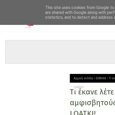
-->
This site uses cookies from Google to d
are shared with Google along with perf
statistics, and to detect and address 
Αρχική σελίδα
ΕΘΝΙΚΑ
Tι έ
LOATKI!
Tι έκανε λέτ
αμφισβητούσ
LOATKI!