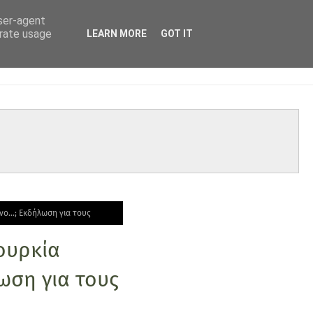
user-agent
erate usage
LEARN MORE
GOT IT
ονο…; Εκδήλωση για τους
Τουρκία
ωση για τους