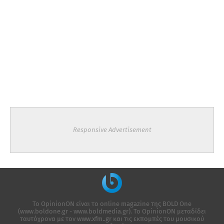
Responsive Advertisement
Το OpinionON είναι το online magazine της ΒΟLD One
(www.boldone.gr - www.boldmedia.gr). Το OpinionON μεταδίδει
ταυτόχρονα με τον www.xfm..gr και τις εκπομπές του μουσικού