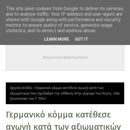
-->
This site uses cookies from Google to deliver its services
and to analyze traffic. Your IP address and user-agent are
shared with Google along with performance and security
metrics to ensure quality of service, generate usage
statistics, and to detect and address abuse.
LEARN MORE
GOT IT
Responsive Advertisement
Αρχική σελίδα
Γερμανικό κόμμα κατέθεσε αγωγή κατά των
αξιωματικών που σχεδίαζαν την επίθεση στην γέφυρα του Κερτς: «Θα
ξεκινούσαν τον Γ’ ΠΠ»!
Γερμανικό κόμμα κατέθεσε
αγωγή κατά των αξιωματικών