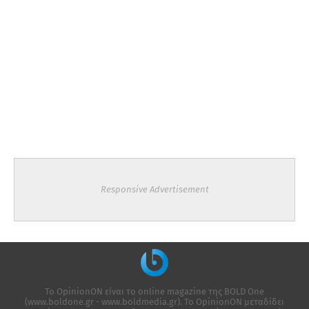
Responsive Advertisement
Το OpinionON είναι το online magazine της ΒΟLD One
(www.boldone.gr - www.boldmedia.gr). Το OpinionON μεταδίδει