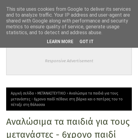
-->
This site uses cookies from Google to deliver its services
and to analyze traffic. Your IP address and user-agent are
shared with Google along with performance and security
metrics to ensure quality of service, generate usage
statistics, and to detect and address abuse.
LEARN MORE
GOT IT
Responsive Advertisement
Αρχική σελίδα
ΜΕΤΑΝΑΣΤΕΥΤΙΚΟ
Αναλώσιμα τα παιδιά για τους
μετανάστες - 6χρονο παιδί πέθανε στη βάρκα και ο πατέρας του το
πέταξε στη θάλασσα
Αναλώσιμα τα παιδιά για τους
μετανάστες - 6χρονο παιδί