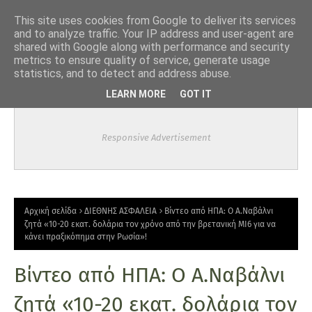
-->
This site uses cookies from Google to deliver its services
and to analyze traffic. Your IP address and user-agent are
shared with Google along with performance and security
metrics to ensure quality of service, generate usage
statistics, and to detect and address abuse.
LEARN MORE
GOT IT
Responsive Advertisement
Αρχική σελίδα
ΔΙΕΘΝΗΣ ΑΣΦΑΛΕΙΑ
Βίντεο από ΗΠΑ: O A.Ναβάλνι
ζητά «10-20 εκατ. δολάρια τον χρόνο από την βρετανική ΜΙ6 για να
κάνει πραξικόπημα στην Ρωσία»!
Βίντεο από ΗΠΑ: O A.Ναβάλνι
ζητά «10-20 εκατ. δολάρια τον