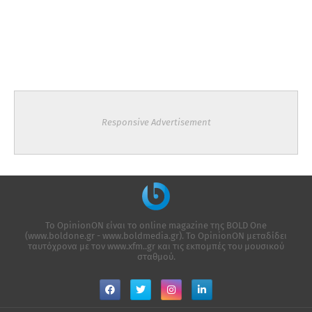
Responsive Advertisement
Το OpinionON είναι το online magazine της ΒΟLD One
(www.boldone.gr - www.boldmedia.gr). Το OpinionON μεταδίδει
ταυτόχρονα με τον www.xfm..gr και τις εκπομπές του μουσικού
σταθμού.