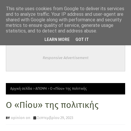
-->
This site uses cookies from Google to deliver its services
and to analyze traffic. Your IP address and user-agent are
shared with Google along with performance and security
metrics to ensure quality of service, generate usage
statistics, and to detect and address abuse.
LEARN MORE
GOT IT
Responsive Advertisement
Αρχική σελίδα
ΑΠΟΨΗ
Ο «Πίου» της πολιτικής
Ο «Πίου» της πολιτικής
opinion on
Σεπτεμβρίου 29, 2023