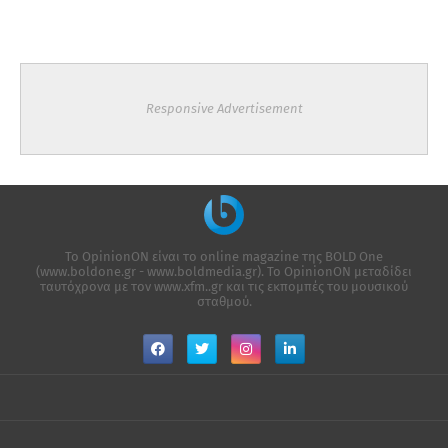
Responsive Advertisement
Το OpinionON είναι το online magazine της ΒΟLD One
(www.boldone.gr - www.boldmedia.gr). Το OpinionON μεταδίδει
ταυτόχρονα με τον www.xfm..gr και τις εκπομπές του μουσικού
σταθμού.