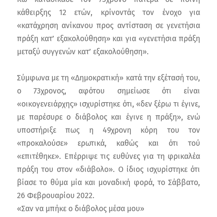
κάθειρξης 12 ετών, κρίνοντάς τον ένοχο για
«κατάχρηση ανίκανου προς αντίσταση σε γενετήσια
πράξη κατ’ εξακολούθηση» και για «γενετήσια πράξη
μεταξύ συγγενών κατ’ εξακολούθηση».
Σύμφωνα με τη «Δημοκρατική» κατά την εξέτασή του,
ο 73χρονος, αφότου σημείωσε ότι είναι
«οικογενειάρχης» ισχυρίστηκε ότι, «δεν ξέρω τι έγινε,
με παρέσυρε ο διάβολος και έγινε η πράξη», ενώ
υποστήριξε πως η 49χρονη κόρη του τον
«προκαλούσε» ερωτικά, καθώς και ότι τού
«επιτέθηκε». Επέρριψε τις ευθύνες για τη φρικαλέα
πράξη του στον «διάβολο». Ο ίδιος ισχυρίστηκε ότι
βίασε το θύμα μία και μοναδική φορά, το Σάββατο,
26 Φεβρουαρίου 2022.
«Σαν να μπήκε ο διάβολος μέσα μου»