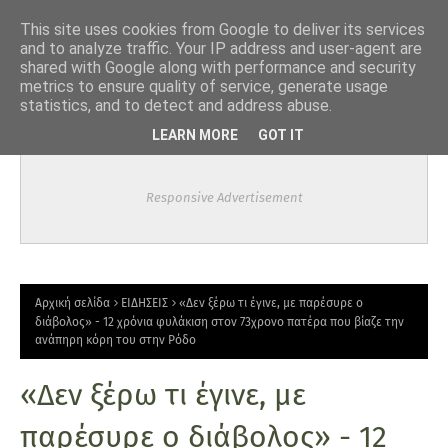
-->
This site uses cookies from Google to deliver its services
and to analyze traffic. Your IP address and user-agent are
shared with Google along with performance and security
metrics to ensure quality of service, generate usage
statistics, and to detect and address abuse.
LEARN MORE
GOT IT
Responsive Advertisement
Αρχική σελίδα
ΕΙΔΗΣΕΙΣ
«Δεν ξέρω τι έγινε, με παρέσυρε ο
διάβολος» - 12 χρόνια φυλάκιση στον 73χρονο πατέρα που βίαζε την
ανάπηρη κόρη του στην Ρόδο
«Δεν ξέρω τι έγινε, με
παρέσυρε ο διάβολος» - 12