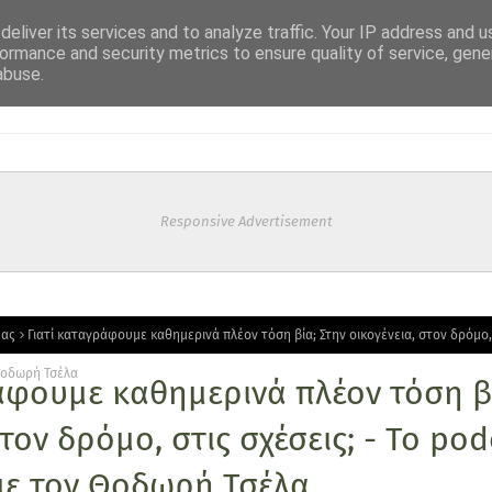
eliver its services and to analyze traffic. Your IP address and 
ormance and security metrics to ensure quality of service, gen
abuse.
Responsive Advertisement
μας
Γιατί καταγράφουμε καθημερινά πλέον τόση βία; Στην οικογένεια, στον δρόμο, 
Θοδωρή Τσέλα
άφουμε καθημερινά πλέον τόση βί
στον δρόμο, στις σχέσεις; - Το pod
με τον Θοδωρή Τσέλα