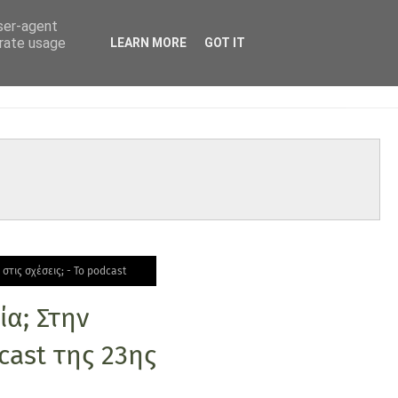
user-agent
erate usage
LEARN MORE
GOT IT
στις σχέσεις; - Το podcast
α; Στην
cast της 23ης