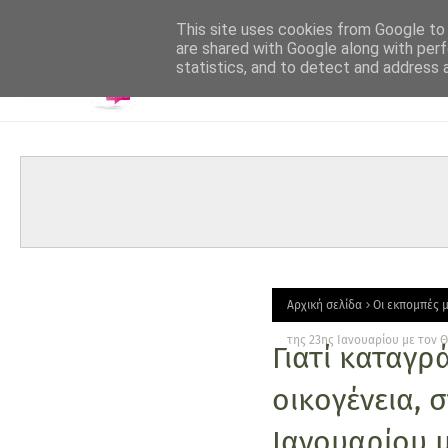
-->
This site uses cookies from Google to d
are shared with Google along with perf
statistics, and to detect and address 
Αρχική σελίδα
Οι εκπομπές 
της 23ης Ιανουαρίου με τον 
Γιατί καταγρ
οικογένεια, 
Ιανουαρίου 