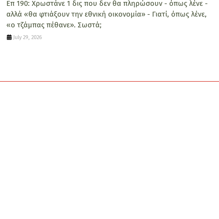
Επ 190: Χρωστάνε 1 δις που δεν θα πληρώσουν - όπως λένε -
αλλά «θα φτιάξουν την εθνική οικονομία» - Γιατί, όπως λένε,
«ο τζάμπας πέθανε». Σωστά;
July 29, 2026