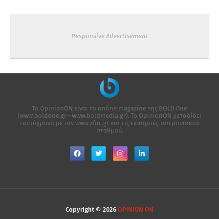
Responsive Advertisement
Το OpinionON είναι το online magazine της ΒΟLD One
(www.boldone.gr - www.boldmedia.gr). Το OpinionON μεταδίδει
ταυτόχρονα με τον www.xfm..gr και τις εκπομπές του μουσικού
σταθμού.
Copyright ©
2026
OPINION ON