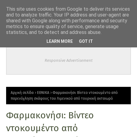
-->
This site uses cookies from Google to deliver its services
and to analyze traffic. Your IP address and user-agent are
shared with Google along with performance and security
metrics to ensure quality of service, generate usage
statistics, and to detect and address abuse.
LEARN MORE
GOT IT
Responsive Advertisement
Αρχική σελίδα
ΕΘΝΙΚΑ
Φαρμακονήσι: Βίντεο ντοκουμέντο από
παρενόχληση σκάφους του Λιμενικού από τουρκική ακταιωρό
Φαρμακονήσι: Βίντεο
ντοκουμέντο από