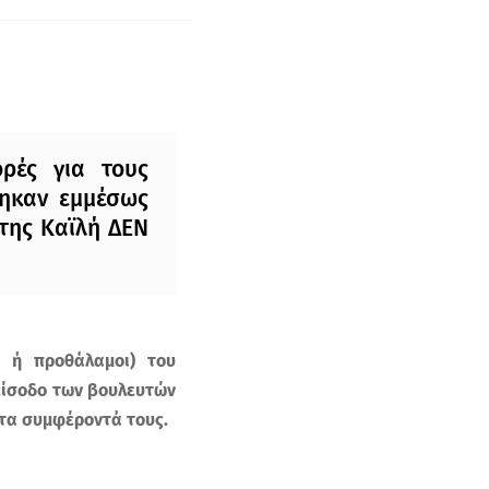
ρές για τους
θηκαν εμμέσως
της Καϊλή ΔΕΝ
ς ή προθάλαμοι) του
 είσοδο των βουλευτών
 τα συμφέροντά τους.