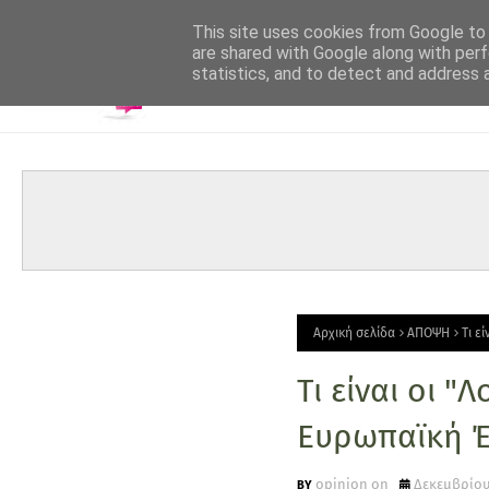
-->
This site uses cookies from Google to d
are shared with Google along with perf
statistics, and to detect and address 
Αρχική σελίδα
ΑΠΟΨΗ
Τι ε
Τι είναι οι "
Ευρωπαϊκή 
opinion on
Δεκεμβρίου 