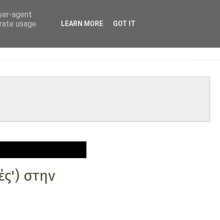
user-agent
erate usage
LEARN MORE
GOT IT
ές') στην