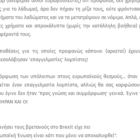
άρ (ανέφεραν άλλοι ευρωβουλευτές) ότι προφανώς δεν χρησι
 για το λάδωμα), άρα δεν πήραν τη μίζα τους, ούτε φρόντισα
ρήματα του λαδώματος και να τα μετατρέψουν σε νόμιμα. Απλά,
ες χρήματα και απροκάλυπτα (χωρίς την κατάλληλη βοήθεια) 
φέροντά τους.
ποθέσεις για τις οποίες προφανώς κάποιοι (αρκετοί) έχουν
μεσολάβησαν 'επαγγελματίες' λομπίστες!
όρφωση των υπόλοιπων στους ευρωπαϊκούς θεσμούς... όταν 
είται έναν επαγγελματία λομπίστα, αλλιώς θα σας καρφώσου
που έγινε δεν ήταν 'προς γνώση και συμμόρφωση' γενικά. Έγινε
ΠΗΡΑΝ ΚΑΙ ΟΙ
νήσει τους βρετανούς στο Brexit είχε πει
ωπαϊκή Ένωση είναι κάτι που μένει να αποκαλυφθεί".