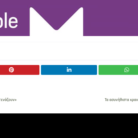
στενάζουν»
Τα ασυνήθιστα κραν