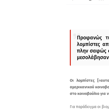
Προφανώς τι
λομπίστες α
πλην σαφώς σ
μεσολάβησαν λ
Οι λομπίστες [=αυτ
αμερικανικού κοινοβο
στο κοινοβούλιο για 
Για παράδειγμα οι βιομ