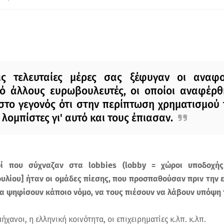
ς τελευταίες μέρες σας ξέφυγαν οι αναφο
πό άλλους ευρωβουλευτές, οι οποίοι αναφέρ
το γεγονός ότι στην περίπτωση χρηματισμού 
ομπίστες γι' αυτό και τους έπιασαν.
οί που σύχναζαν στα lobbies (lobby = χώροι υποδοχή
υλίου] ήταν οι ομάδες πίεσης, που προσπαθούσαν πριν την
να ψηφίσουν κάποιο νόμο, να τους πιέσουν να λάβουν υπόψη
ήχανοι, η ελληνική κοινότητα, οι επιχειρηματίες κ.λπ. κ.λπ.