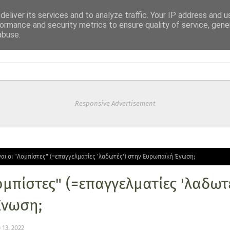
eliver its services and to analyze traffic. Your IP address and 
ormance and security metrics to ensure quality of service, gen
abuse.
Responsive Advertisement
ίναι οι "Λομπίστες" (=επαγγελματίες 'λαδωτές') στην Ευρωπαϊκή Ένωση;
Λομπίστες" (=επαγγελματίες 'λαδωτ
Ένωση;
13, 2022