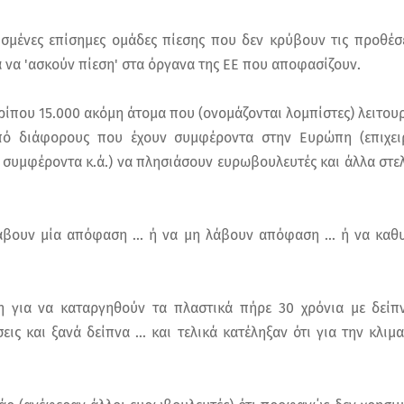
σμένες επίσημες ομάδες πίεσης που δεν κρύβουν τις προθέσ
 να 'ασκούν πίεση' στα όργανα της ΕΕ που αποφασίζουν.
ρίπου 15.000 ακόμη άτομα που (ονομάζονται λομπίστες) λειτου
ό διάφορους που έχουν συμφέροντα στην Ευρώπη (επιχειρήσ
 συμφέροντα κ.ά.) να πλησιάσουν ευρωβουλευτές και άλλα στε
 λάβουν μία απόφαση ... ή να μη λάβουν απόφαση ... ή να κα
 για να καταργηθούν τα πλαστικά πήρε 30 χρόνια με δείπν
εις και ξανά δείπνα ... και τελικά κατέληξαν ότι για την κλιμ