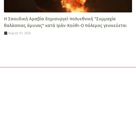
Η Σαουδική Αραβία δημιουργεί πολυεθνική "Συμμαχία
θαλάσσιας άμυνας" κατά Ιράν-Χούθι-Ο πόλεμος γενικεύεται
August 01, 2026