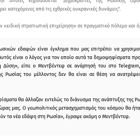
 οι οποίες κηρύσσονται "Δημοκρατίες της Ρωσικής Ομοσ
ρει κατεχόμενες από τις εχθρικές ουκρανικές δυνάμεις".
 «ειδική στρατιωτική επιχείρηση» σε πραγματικό πόλεμο και ό,
σικών εδαφών είναι έγκλημα που μας επιτρέπει να χρησιμοπ
 Αυτός είναι ο λόγος για τον οποίο αυτά τα δημοψηφίσματα π
η Δύση», είπε ο Μεντβέντεφ σε ανάρτησή του στο Telegram,
ης Ρωσίας του μέλλοντος δεν θα είναι σε θέση να ανατρέψε
σματα θα άλλαζαν εντελώς το διάνυσμα της ανάπτυξης της Ρωσ
χώρας μας. Ο γεωπολιτικός μετασχηματισμός του κόσμου θα ήτ
ύν τα νέα εδάφη στη Ρωσία», έγραψε ακόμη ο Μεντβέντεφ.