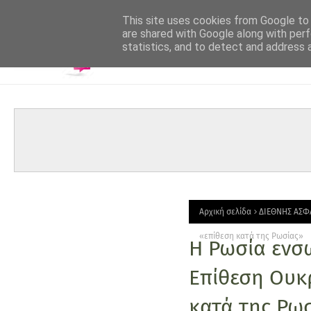
-->
This site uses cookies from Google to d
are shared with Google along with perf
statistics, and to detect and address 
Αρχική σελίδα
ΔΙΕΘΝΗΣ ΑΣΦ
«επίθεση κατά της Ρωσίας»
Η Ρωσία ενσω
Επίθεση Ουκρ
κατά της Ρω