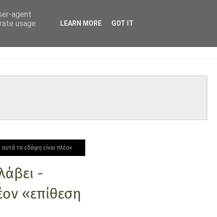
user-agent
erate usage
LEARN MORE
GOT IT
 αυτά τα εδάφη είναι πλέον
λάβει -
έον «επίθεση