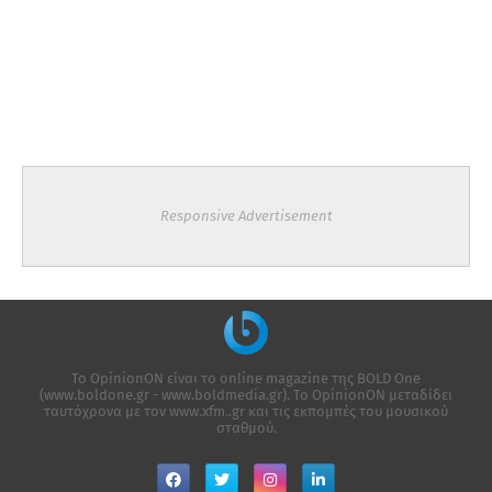
Responsive Advertisement
Το OpinionON είναι το online magazine της ΒΟLD One
(www.boldone.gr - www.boldmedia.gr). Το OpinionON μεταδίδει
ταυτόχρονα με τον www.xfm..gr και τις εκπομπές του μουσικού
σταθμού.