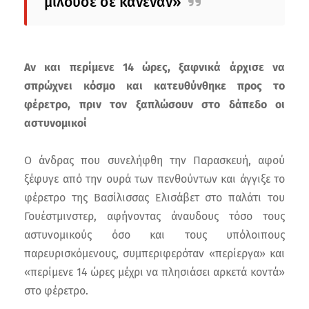
μιλούσε σε κανέναν»
Αν και περίμενε 14 ώρες, ξαφνικά άρχισε να
σπρώχνει κόσμο και κατευθύνθηκε προς το
φέρετρο, πριν τον ξαπλώσουν στο δάπεδο οι
αστυνομικοί
Ο άνδρας που συνελήφθη την Παρασκευή, αφού
ξέφυγε από την ουρά των πενθούντων και άγγιξε το
φέρετρο της Βασίλισσας Ελισάβετ στο παλάτι του
Γουέστμινστερ, αφήνοντας άναυδους τόσο τους
αστυνομικούς όσο και τους υπόλοιπους
παρευρισκόμενους, συμπεριφερόταν «περίεργα» και
«περίμενε 14 ώρες μέχρι να πλησιάσει αρκετά κοντά»
στο φέρετρο.