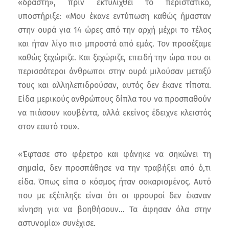
«δράστη», πριν εκτυλιχθεί το περιστατικό,
υποστήριξε: «Μου έκανε εντύπωση καθώς ήμασταν
στην ουρά για 14 ώρες από την αρχή μέχρι το τέλος
και ήταν λίγο πιο μπροστά από εμάς. Τον προσέξαμε
καθώς ξεχώριζε. Και ξεχώριζε, επειδή την ώρα που οι
περισσότεροι άνθρωποι στην ουρά μιλούσαν μεταξύ
τους και αλληλεπιδρούσαν, αυτός δεν έκανε τίποτα.
Είδα μερικούς ανθρώπους δίπλα του να προσπαθούν
να πιάσουν κουβέντα, αλλά εκείνος έδειχνε κλειστός
στον εαυτό του».
«Έφτασε στο φέρετρο και φάνηκε να σηκώνει τη
σημαία, δεν προσπάθησε να την τραβήξει από ό,τι
είδα. Όπως είπα ο κόσμος ήταν σοκαρισμένος. Αυτό
που με εξέπληξε είναι ότι οι φρουροί δεν έκαναν
κίνηση για να βοηθήσουν... Τα άφησαν όλα στην
αστυνομία» συνέχισε.