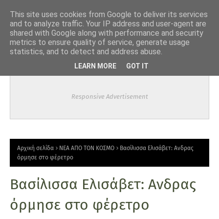
-->
This site uses cookies from Google to deliver its services
and to analyze traffic. Your IP address and user-agent are
shared with Google along with performance and security
metrics to ensure quality of service, generate usage
statistics, and to detect and address abuse.
LEARN MORE
GOT IT
Responsive Advertisement
Αρχική σελίδα
ΝΕΑ ΑΠΟ ΤΟΝ ΚΟΣΜΟ
Βασίλισσα Ελισάβετ: Ανδρας
όρμησε στο φέρετρο
Βασίλισσα Ελισάβετ: Ανδρας
όρμησε στο φέρετρο