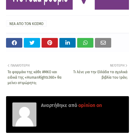
ΝΕΑ ΑΠΟ ΤΟΝ ΚΟΣΜΟ
ΠΑΛΑΙΌΤΕΡΗ
ΝΕΌΤΕΡΗ
Το φαρμάκι της κάθε #ΜΚΟ και
Τι λένε για την Ελλάδα τα σχολικά
ειδικά της «HumanRights360» θα
βιβλία του Ιράν;
μείνει ατιμώρητο;
Αναρτήθηκε από
opinion on