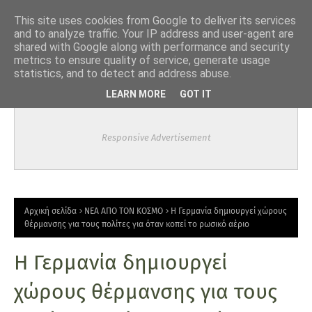
-->
This site uses cookies from Google to deliver its services
and to analyze traffic. Your IP address and user-agent are
shared with Google along with performance and security
metrics to ensure quality of service, generate usage
statistics, and to detect and address abuse.
LEARN MORE
GOT IT
Responsive Advertisement
Αρχική σελίδα
ΝΕΑ ΑΠΟ ΤΟΝ ΚΟΣΜΟ
Η Γερμανία δημιουργεί χώρους
θέρμανσης για τους πολίτες για όταν κοπεί το ρωσικό αέριο
Η Γερμανία δημιουργεί
χώρους θέρμανσης για τους