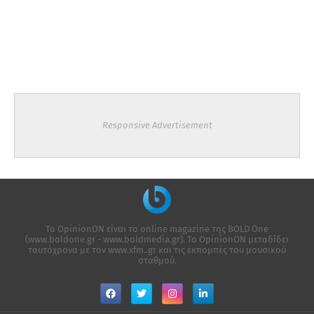
Responsive Advertisement
Το OpinionON είναι το online magazine της ΒΟLD One
(www.boldone.gr - www.boldmedia.gr). Το OpinionON μεταδίδει
ταυτόχρονα με τον www.xfm..gr και τις εκπομπές του μουσικού
σταθμού.