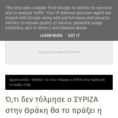
-->
This site uses cookies from Google to deliver its services
and to analyze traffic. Your IP address and user-agent are
shared with Google along with performance and security
metrics to ensure quality of service, generate usage
statistics, and to detect and address abuse.
LEARN MORE
GOT IT
Responsive Advertisement
Αρχική σελίδα
ΕΘΝΙΚΑ
Ό,τι δεν τόλμησε ο ΣΥΡΙΖΑ στην Θράκη θα
το πράξει η ΝΔ;
Ό,τι δεν τόλμησε ο ΣΥΡΙΖΑ
στην Θράκη θα το πράξει η