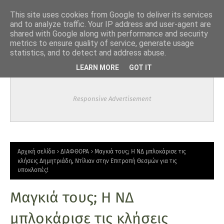
-->
This site uses cookies from Google to deliver its services
and to analyze traffic. Your IP address and user-agent are
shared with Google along with performance and security
metrics to ensure quality of service, generate usage
statistics, and to detect and address abuse.
LEARN MORE
GOT IT
Responsive Advertisement
Αρχική σελίδα
ΔΙΑΦΘΟΡΑ
Μαγκιά τους; Η ΝΔ μπλοκάρισε τις
κλήσεις Δημητριάδη, Ντίλιαν στην Επιτροπή Θεσμών για τις
υποκλοπές!
Μαγκιά τους; Η ΝΔ
μπλοκάρισε τις κλήσεις