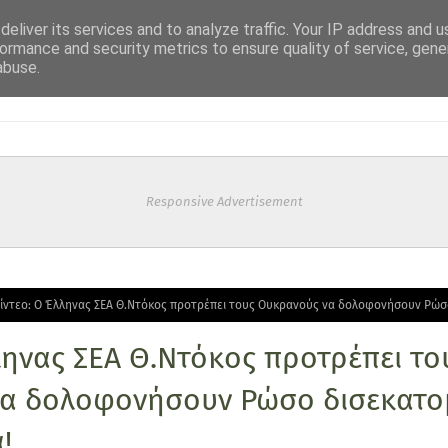
eliver its services and to analyze traffic. Your IP address and 
ormance and security metrics to ensure quality of service, gen
abuse.
Responsive Advertisement
ίντεο: Ο Έλληνας ΣΕΑ Θ.Ντόκος προτρέπει τους Ουκρανούς να δολοφονήσουν Ρώσ
ληνας ΣΕΑ Θ.Ντόκος προτρέπει το
α δολοφονήσουν Ρώσο δισεκατο
!