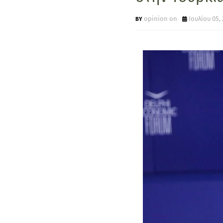
opinion on
Ιουλίου 05,