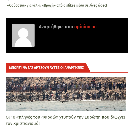
«Oδύσσεια» για γέλια: «Βροχή» από dislikes μέσα σε λίγες ώρες!
Αναρτήθηκε από
opinion on
ΜΠΟΡΕΊ ΝΑ ΣΑΣ ΑΡΈΣΟΥΝ ΑΥΤΈΣ ΟΙ ΑΝΑΡΤΉΣΕΙΣ
Οι 10 «πληγές του Φαραώ» χτυπούν την Ευρώπη που διώχνει
τον Χριστιανισμό!