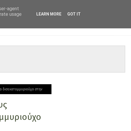
user-agent
erate usage
LEARN MORE
GOT IT
ο δισεκατομμυριούχο στην
υς
μμυριούχο