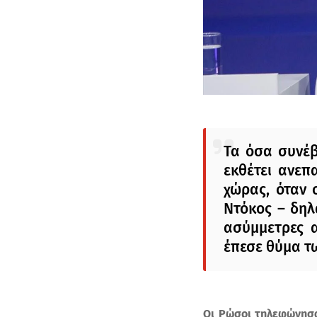
Τα όσα συνέ
εκθέτει ανεπ
χώρας, όταν
Ντόκος – δηλ
ασύμμετρες α
έπεσε θύμα τ
Οι Ρώσοι τηλεφώνησα