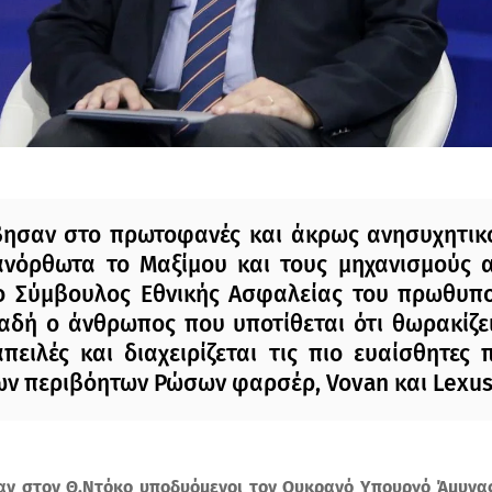
βησαν στο πρωτοφανές και άκρως ανησυχητικ
ανόρθωτα το Μαξίμου και τους μηχανισμούς 
 ο Σύμβουλος Εθνικής Ασφαλείας του πρωθυπ
αδή ο άνθρωπος που υποτίθεται ότι θωρακίζε
πειλές και διαχειρίζεται τις πιο ευαίσθητες
ων περιβόητων Ρώσων φαρσέρ, Vovan και Lexus
ν στον Θ.Ντόκο υποδυόμενοι τον Ουκρανό Υπουργό Άμυνα