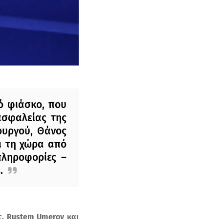
ό φιάσκο, που
ασφαλείας της
ουργού, Θάνος
ι τη χώρα από
 πληροφορίες –
.
ς, Rustem Umerov και