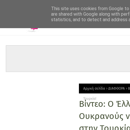
-->
This site uses cookies from Google to d
are shared with Google along with perf
statistics, and to detect and address 
Αρχική σελίδα
ΔΙΑΦΘΟΡΑ
Β
Τουρκία!
Βίντεο: Ο Έλ
Ουκρανούς ν
στην Τουρκία