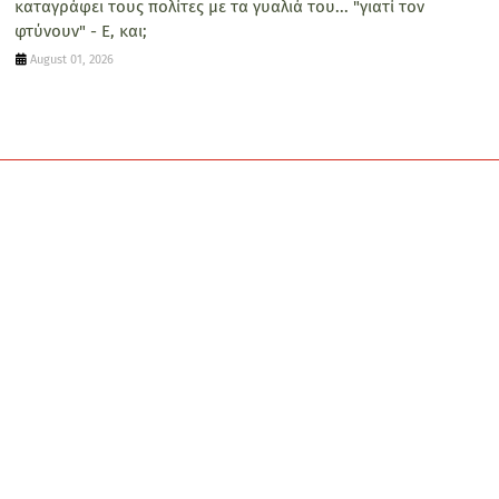
καταγράφει τους πολίτες με τα γυαλιά του... "γιατί τον
φτύνουν" - Ε, και;
August 01, 2026