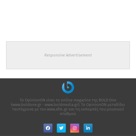
Responsive Advertisement
Το OpinionON είναι το online magazine της ΒΟLD One
(www.boldone.gr - www.boldmedia.gr). Το OpinionON μεταδίδει
ταυτόχρονα με τον www.xfm..gr και τις εκπομπές του μουσικού
σταθμού.