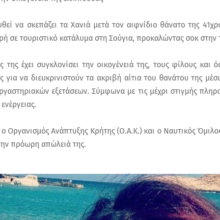
θεί να σκεπάζει τα Χανιά μετά τον αιφνίδιο θάνατο της 41χρ
ρή σε τουριστικό κατάλυμα στη Σούγια, προκαλώντας σοκ στην 
 της έχει συγκλονίσει την οικογένειά της, τους φίλους και 
νες για να διευκρινιστούν τα ακριβή αίτια του θανάτου της μ
εργαστηριακών εξετάσεων. Σύμφωνα με τις μέχρι στιγμής πληρ
 ενέργειας.
 ο Οργανισμός Ανάπτυξης Κρήτης (Ο.Α.Κ.) και ο Ναυτικός Όμιλ
την πρόωρη απώλειά της.