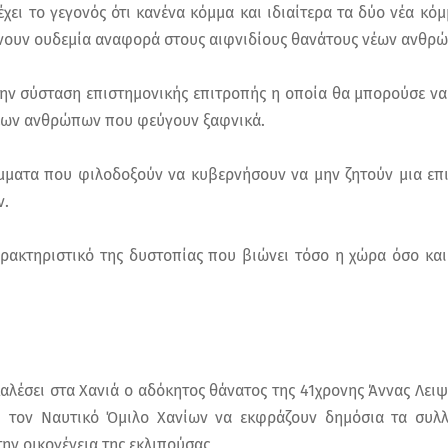
έχει το γεγονός ότι κανένα κόμμα και ιδιαίτερα τα δύο νέα κό
κάνουν ουδεμία αναφορά στους αιφνιδίους θανάτους νέων ανθρ
την σύσταση επιστημονικής επιτροπής η οποία θα μπορούσε να 
νέων ανθρώπων που φεύγουν ξαφνικά.
μματα που φιλοδοξούν να κυβερνήσουν να μην ζητούν μια επ
ν.
αρακτηριστικό της δυστοπίας που βιώνει τόσο η χώρα όσο και
αλέσει στα Χανιά ο αδόκητος θάνατος της 41χρονης Άννας Λει
ι τον Ναυτικό Όμιλο Χανίων να εκφράζουν δημόσια τα συλλ
ην οικογένεια της εκλιπούσας