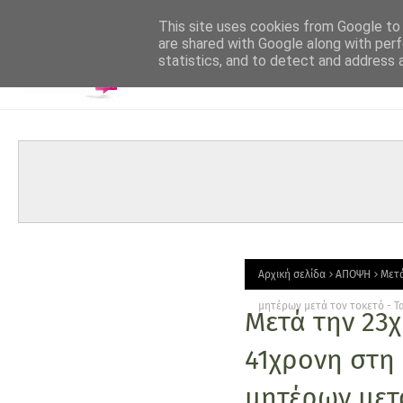
-->
This site uses cookies from Google to d
are shared with Google along with perf
statistics, and to detect and address 
Αρχική σελίδα
ΑΠΟΨΗ
Mετά
μητέρων μετά τον τοκετό - Τα
Mετά την 23
41χρονη στη 
μητέρων μετά