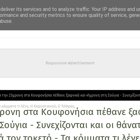
eliver its services and to analyze traffic. Your IP address and 
ormance and security metrics to ensure quality of service, gen
abuse.
Responsive Advertisement
 την 23χρονη στα Κουφονήσια πέθανε ξαφνικά και 41χρονη στη Σούγια - Συνεχίζοντ
 κόμματα τι λένε; Η Καρυστιανού; Ο Τσίπρας;
χρονη στα Κουφονήσια πέθανε ξα
Σούγια - Συνεχίζονται και οι θάνα
 τον τοκετό - Τα κόμματα τι λένε