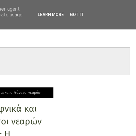
user-agent
erate usage
LEARN MORE
GOT IT
αι και οι θάνατοι νεαρών
φνικά και
τοι νεαρών
; Η