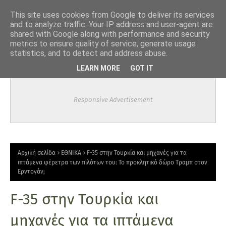
-->
This site uses cookies from Google to deliver its services
and to analyze traffic. Your IP address and user-agent are
shared with Google along with performance and security
metrics to ensure quality of service, generate usage
statistics, and to detect and address abuse.
LEARN MORE
GOT IT
Responsive Advertisement
Αρχική σελίδα
ΕΘΝΙΚΑ
F-35 στην Τουρκία και μηχανές για τα
ιπτάμενα φέρετρα των πιλότων του: Το προκλητικό δώρο Τραμπ στον
Ερντογάν;
F-35 στην Τουρκία και
μηχανές για τα ιπτάμενα