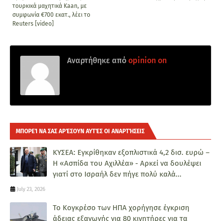
τουρκικά μαχητικά Kaan, με
συμφωνία €700 εκατ., λέει το
Reuters [video]
Αναρτήθηκε από
opinion on
ΜΠΟΡΕΊ ΝΑ ΣΑΣ ΑΡΈΣΟΥΝ ΑΥΤΈΣ ΟΙ ΑΝΑΡΤΉΣΕΙΣ
ΚΥΣΕΑ: Εγκρίθηκαν εξοπλιστικά 4,2 δισ. ευρώ –
Η «Ασπίδα του Αχιλλέα» - Αρκεί να δουλέψει
γιατί στο Ισραήλ δεν πήγε πολύ καλά...
July 23, 2026
Το Κογκρέσο των ΗΠΑ χορήγησε έγκριση
άδειας εξαγωγής για 80 κινητήρες για τα