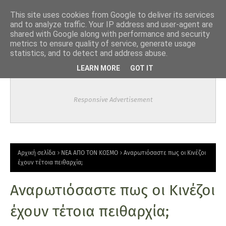
-->
This site uses cookies from Google to deliver its services
and to analyze traffic. Your IP address and user-agent are
shared with Google along with performance and security
metrics to ensure quality of service, generate usage
statistics, and to detect and address abuse.
LEARN MORE
GOT IT
Responsive Advertisement
Αρχική σελίδα
ΝΕΑ ΑΠΟ ΤΟΝ ΚΟΣΜΟ
Αναρωτιόσαστε πως οι Κινέζοι
έχουν τέτοια πειθαρχία;
Αναρωτιόσαστε πως οι Κινέζοι
έχουν τέτοια πειθαρχία;