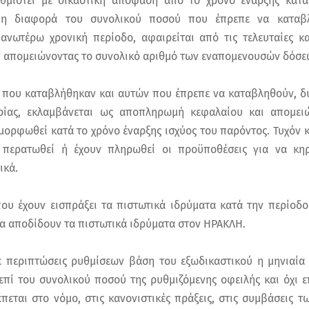
υθμιστεί με δικαστική απόφαση από το χρόνο έναρξης κατα
ε η διαφορά του συνολικού ποσού που έπρεπε να καταβ
ανωτέρω χρονική περίοδο, αφαιρείται από τις τελευταίες κ
, απομειώνοντας το συνολικό αριθμό των εναπομενουσών δόσε
 που καταβλήθηκαν και αυτών που έπρεπε να καταβληθούν, δ
ίας, εκλαμβάνεται ως αποπληρωμή κεφαλαίου και απομει
αμορφωθεί κατά το χρόνο έναρξης ισχύος του παρόντος. Τυχόν 
 περατωθεί ή έχουν πληρωθεί οι προϋποθέσεις για να κη
ικά.
υ έχουν εισπράξει τα πιστωτικά ιδρύματα κατά την περίοδ
τα αποδίδουν τα πιστωτικά ιδρύματα στον ΗΡΑΚΛΗ.
ε περιπτώσεις ρυθμίσεων βάση του εξωδικαστικού η μηνιαία
επί του συνολικού ποσού της ρυθμιζόμενης οφειλής και όχι επ
εται στο νόμο, στις κανονιστικές πράξεις, στις συμβάσεις τ