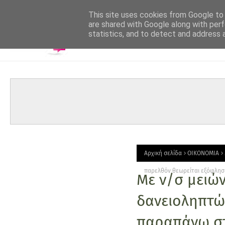
-->
This site uses cookies from Google to d
are shared with Google along with perf
statistics, and to detect and address 
Αρχική σελίδα
ΟΙΚΟΝΟΜΙΑ
παρελθόν θεωρείται εξόφλησ
Με ν/σ μειών
δανειοληπτώ
παραπάνω στ