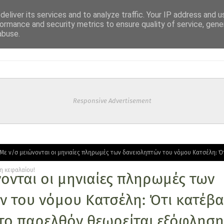
eliver its services and to analyze traffic. Your IP address and 
ormance and security metrics to ensure quality of service, gen
abuse.
Responsive Advertisement
Με ν/σ μειώνονται οι μηνιαίες πληρωμές των δανειοληπτών του νόμου Κατσέλη: 
η κεφαλαίου!
ονται οι μηνιαίες πληρωμές των
ν του νόμου Κατσέλη: Ότι κατέβ
ο παρελθόν θεωρείται εξόφληση