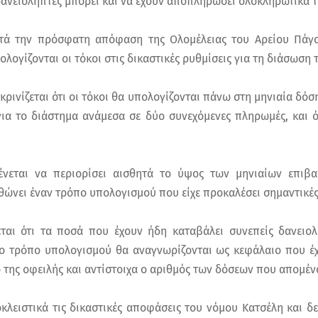
δανειολήπτες μπορεί και να έχουν αποπληρώσει ολοκληρωτικά τι
ετά την πρόσφατη απόφαση της Ολομέλειας του Αρείου Πάγου
λογίζονται οι τόκοι στις δικαστικές ρυθμίσεις για τη διάσωση τ
κρινίζεται ότι οι τόκοι θα υπολογίζονται πάνω στη μηνιαία δόσ
για το διάστημα ανάμεσα σε δύο συνεχόμενες πληρωμές, και 
νεται να περιορίσει αισθητά το ύψος των μηνιαίων επιβ
θώνει έναν τρόπο υπολογισμού που είχε προκαλέσει σημαντικές
ται ότι τα ποσά που έχουν ήδη καταβάλει συνεπείς δανειο
ο τρόπο υπολογισμού θα αναγνωρίζονται ως κεφάλαιο που έχε
 της οφειλής και αντίστοιχα ο αριθμός των δόσεων που απομέν
λειστικά τις δικαστικές αποφάσεις του νόμου Κατσέλη και δε