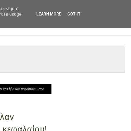
user-agent
erate usage
LEARN MORE
GOT IT
Ότι κατέβαλαν παραπάνω στο
αλαν
 κεφαλαίου!