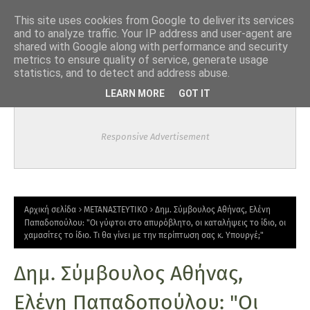
-->
This site uses cookies from Google to deliver its services
and to analyze traffic. Your IP address and user-agent are
shared with Google along with performance and security
metrics to ensure quality of service, generate usage
statistics, and to detect and address abuse.
LEARN MORE
GOT IT
Responsive Advertisement
Αρχική σελίδα
ΜΕΤΑΝΑΣΤΕΥΤΙΚΟ
Δημ. Σύμβουλος Αθήνας, Ελένη
Παπαδοπούλου: "Οι γύφτοι στο απυρόβλητο, οι καταλήψεις το ίδιο, οι
χαμασίτες το ίδιο. Τι θα γίνει με την περίπτωση σας κ. Υπουργέ;"
Δημ. Σύμβουλος Αθήνας,
Ελένη Παπαδοπούλου: "Οι