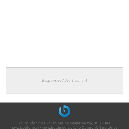
Responsive Advertisement
Το OpinionON είναι το online magazine της ΒΟLD One
(www.boldone.gr - www.boldmedia.gr). Το OpinionON μεταδίδει