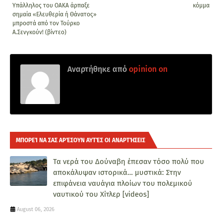
Υπάλληλος του ΟΑΚΑ άρπαξε
κόμμα
σημαία «Ελευθερία ή Θάνατος»
μπροστά από τον Τούρκο
Α.Σενγκούν! (βίντεο)
Αναρτήθηκε από
opinion on
ΜΠΟΡΕΊ ΝΑ ΣΑΣ ΑΡΈΣΟΥΝ ΑΥΤΈΣ ΟΙ ΑΝΑΡΤΉΣΕΙΣ
Τα νερά του Δούναβη έπεσαν τόσο πολύ που
αποκάλυψαν ιστορικά… μυστικά: Στην
επιφάνεια ναυάγια πλοίων του πολεμικού
ναυτικού του Χίτλερ [videos]
August 06, 2026