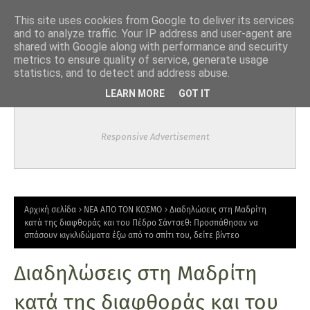
-->
This site uses cookies from Google to deliver its services
and to analyze traffic. Your IP address and user-agent are
shared with Google along with performance and security
metrics to ensure quality of service, generate usage
statistics, and to detect and address abuse.
LEARN MORE
GOT IT
Responsive Advertisement
Αρχική σελίδα
ΝΕΑ ΑΠΟ ΤΟΝ ΚΟΣΜΟ
Διαδηλώσεις στη Μαδρίτη
κατά της διαφθοράς και του Πέδρο Σάντσεθ: Προσπάθησαν να
σπάσουν κιγκλιδώματα έξω από το σπίτι του, δείτε βίντεο
Διαδηλώσεις στη Μαδρίτη
κατά της διαφθοράς και του