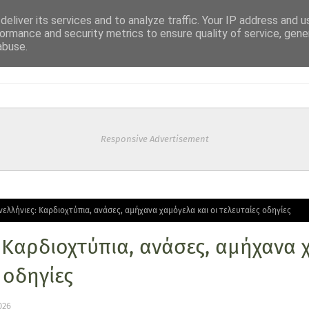
eliver its services and to analyze traffic. Your IP address and 
ormance and security metrics to ensure quality of service, gen
abuse.
Responsive Advertisement
νελλήνιες: Καρδιοχτύπια, ανάσες, αμήχανα χαμόγελα και οι τελευταίες οδηγίες
 Καρδιοχτύπια, ανάσες, αμήχανα 
 οδηγίες
026