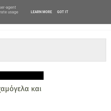
user-agent
erate usage
LEARN MORE
GOT IT
χαμόγελα και