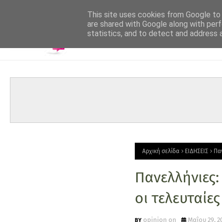
-->
This site uses cookies from Google to d
are shared with Google along with perf
statistics, and to detect and address 
Αρχική σελίδα
ΕΙΔΗΣΕΙΣ
Πα
Πανελλήνιες:
οι τελευταίες
opinion on
Μαΐου 29, 2