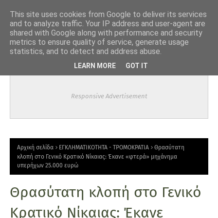
-->
This site uses cookies from Google to deliver its services
and to analyze traffic. Your IP address and user-agent are
shared with Google along with performance and security
metrics to ensure quality of service, generate usage
statistics, and to detect and address abuse.
LEARN MORE
GOT IT
Responsive Advertisement
Αρχική σελίδα
ΕΓΚΛΗΜΑΤΙΚΟΤΗΤΑ - ΤΡΟΜΟΚΡΑΤΙΑ
Θρασύτατη
κλοπή στο Γενικό Κρατικό Νίκαιας: Έκανε «φτερά» μηχάνημα
υπερήχων 25.000 ευρώ
Θρασύτατη κλοπή στο Γενικό
Κρατικό Νίκαιας: Έκανε