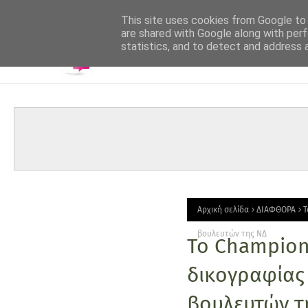
-->
This site uses cookies from Google to d
are shared with Google along with perf
statistics, and to detect and address 
Αρχική σελίδα
ΔΙΑΦΘΟΡΑ
Τ
βουλευτών της ΝΔ
Το Champions
δικογραφίας
βουλευτών τ