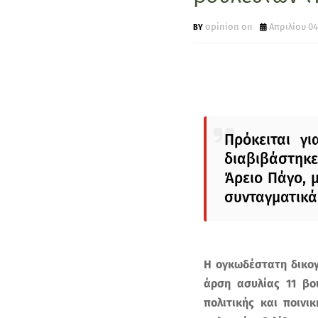
opinion on
Απριλίου 04
Πρόκειται γ
διαβιβάστηκε
Άρειο Πάγο, 
συνταγματικά
Η ογκωδέστατη δικογ
άρση ασυλίας 11 βο
πολιτικής και ποινι