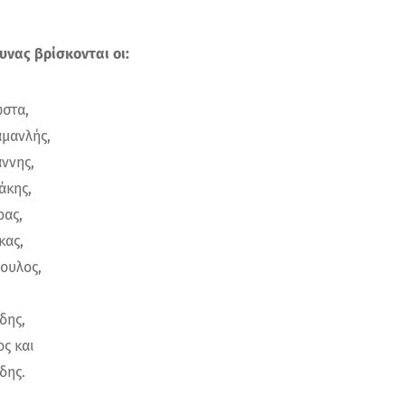
υνας βρίσκονται οι:
στα,
μανλής,
ννης,
άκης,
ρας,
κας,
ουλος,
δης,
ς και
δης.