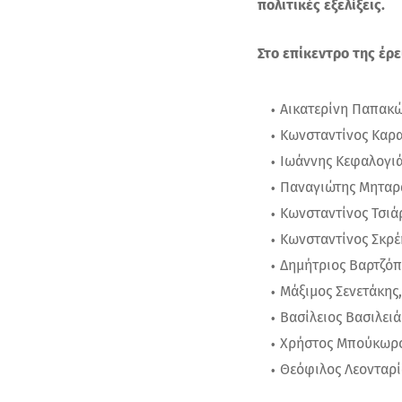
πολιτικές εξελίξεις.
Στο επίκεντρο της έρε
Αικατερίνη Παπακώ
Κωνσταντίνος Καρα
Ιωάννης Κεφαλογιά
Παναγιώτης Μηταρ
Κωνσταντίνος Τσιά
Κωνσταντίνος Σκρέ
Δημήτριος Βαρτζόπ
Μάξιμος Σενετάκης,
Βασίλειος Βασιλειά
Χρήστος Μπούκωρο
Θεόφιλος Λεονταρί