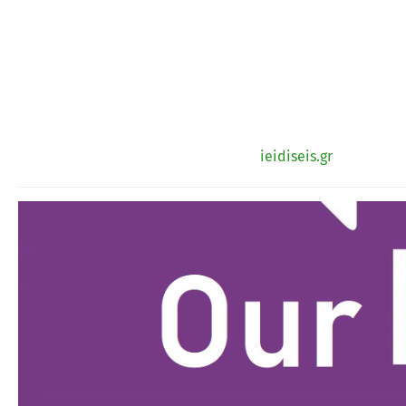
ieidiseis.gr