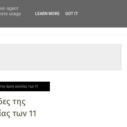
user-agent
erate usage
LEARN MORE
GOT IT
 την άρση ασυλίας των 11
δες της
ας των 11