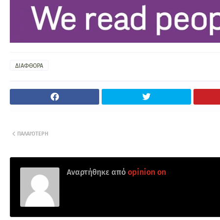
ΔΙΑΦΘΟΡΑ
ΠΑΛΑΙΌΤΕΡΗ
Αναρτήθηκε από
opinion on