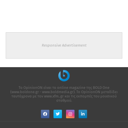
Responsive Advertisement
Το OpinionON είναι το online magazine της ΒΟLD One
(www.boldone.gr - www.boldmedia.gr). Το OpinionON μεταδίδει
ταυτόχρονα με τον www.xfm..gr και τις εκπομπές του μουσικού
σταθμού.