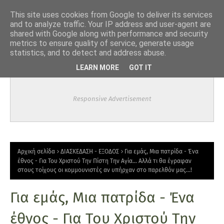
-->
This site uses cookies from Google to deliver its services
and to analyze traffic. Your IP address and user-agent are
shared with Google along with performance and security
metrics to ensure quality of service, generate usage
statistics, and to detect and address abuse.
LEARN MORE
GOT IT
Responsive Advertisement
Αρχική σελίδα
ΔΙΑΣΚΕΔΑΣΗ - ΕΞΟΔΟΣ
Για εμάς, Μια πατρίδα - Ένα
έθνος - Για Του Χριστού Την Πίστη Την Αγία… Αλλά τι θα έγραφαν
στους τοίχους οι κομμουνιστές αν υπήρχαν στο παρελθόν μας...!
Για εμάς, Μια πατρίδα - Ένα
έθνος - Για Του Χριστού Την