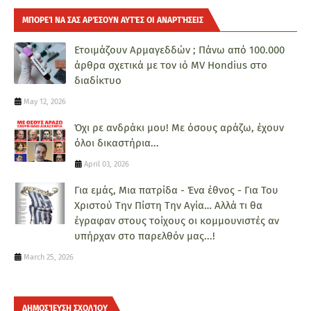
ΜΠΟΡΕΊ ΝΑ ΣΑΣ ΑΡΈΣΟΥΝ ΑΥΤΈΣ ΟΙ ΑΝΑΡΤΉΣΕΙΣ
Ετοιμάζουν Αρμαγεδδών ; Πάνω από 100.000
άρθρα σχετικά με τον ιό MV Hondius στο
διαδίκτυο
May 12, 2026
Όχι ρε ανδράκι μου! Με όσους αράζω, έχουν
όλοι δικαστήρια...
April 03, 2026
Για εμάς, Μια πατρίδα - Ένα έθνος - Για Του
Χριστού Την Πίστη Την Αγία… Αλλά τι θα
έγραφαν στους τοίχους οι κομμουνιστές αν
υπήρχαν στο παρελθόν μας...!
March 25, 2026
ΔΗΜΟΣΊΕΥΣΗ ΣΧΟΛΊΟΥ