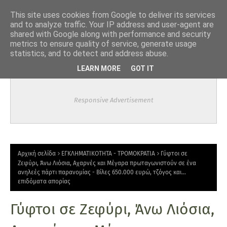
-->
This site uses cookies from Google to deliver its services
and to analyze traffic. Your IP address and user-agent are
shared with Google along with performance and security
metrics to ensure quality of service, generate usage
statistics, and to detect and address abuse.
LEARN MORE
GOT IT
Responsive Advertisement
Αρχική σελίδα
ΕΓΚΛΗΜΑΤΙΚΟΤΗΤΑ - ΤΡΟΜΟΚΡΑΤΙΑ
Γύφτοι σε
Ζεφύρι, Άνω Λιόσια, Αχαρνές και Μέγαρα πρωταγωνιστούν σε ένα
ανηλεές πάρτι παρανομίας - Βίλες 650.000 ευρώ, τζόγος και…
επιδόματα απορίας
Γύφτοι σε Ζεφύρι, Άνω Λιόσια,