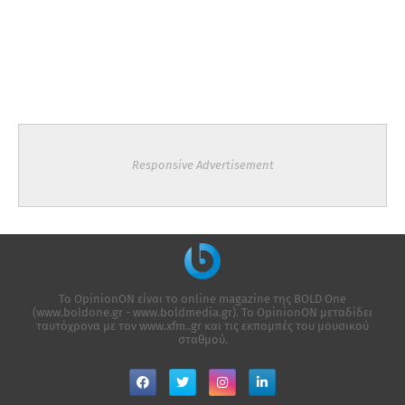
Responsive Advertisement
Το OpinionON είναι το online magazine της ΒΟLD One
(www.boldone.gr - www.boldmedia.gr). Το OpinionON μεταδίδει
ταυτόχρονα με τον www.xfm..gr και τις εκπομπές του μουσικού
σταθμού.