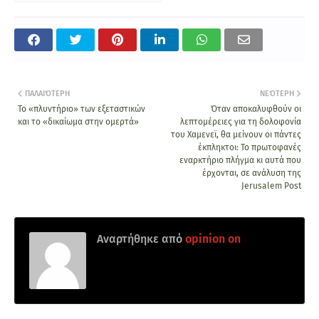
ΠΑΛΑΙΌΤΕΡΗ
ΝΕΌΤΕΡΗ
Το «πλυντήριο» των εξεταστικών
Όταν αποκαλυφθούν οι
και το «δικαίωμα στην ομερτά»
λεπτομέρειες για τη δολοφονία
του Χαμενεϊ, θα μείνουν οι πάντες
έκπληκτοι: Το πρωτοφανές
εναρκτήριο πλήγμα κι αυτά που
έρχονται, σε ανάλυση της
Jerusalem Post
Αναρτήθηκε από
opinion on