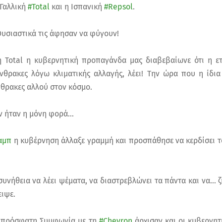
 Γαλλική
#Total
και η Ισπανική
#Repsol
.
Ουσιαστικά τις άφησαν να φύγουν!
 Total η κυβερνητική προπαγάνδα μας διαβεβαίωνε ότι η ετα
νθρακες λόγω κλιματικής αλλαγής, λέει! Την ώρα που η ίδια 
νθρακες αλλού στον κόσμο.
εν ήταν η μόνη φορά…
αμπ
η κυβέρνηση άλλαξε γραμμή και προσπάθησε να κερδίσει το
συνήθεια να λέει ψέματα, να διαστρεβλώνει τα πάντα και να… ζ
ειψε.
 πρόσφατη Συμφωνία με τη
#Chevron
άρχισαν και οι κυβερνητ