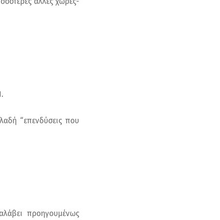
σσότερες άλλες χώρες-
.
ηλαδή “επενδύσεις που
ναλάβει προηγουμένως