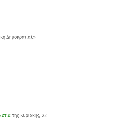
κή Δημοκρατία).»
Εστία
της Κυριακής, 22