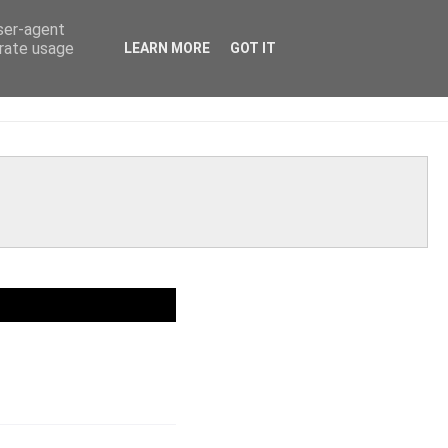
user-agent
erate usage
LEARN MORE
GOT IT