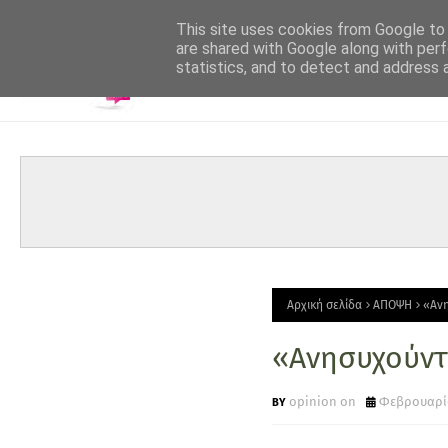
-->
This site uses cookies from Google to d
are shared with Google along with perf
statistics, and to detect and address 
Αρχική σελίδα
ΑΠΟΨΗ
«Ανη
«Ανησυχούντ
opinion on
Φεβρουαρίο