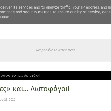
eliver its services and to analyze traffic. Your IP address and 
ormance and security metrics to ensure quality of service, gen
abuse.
Responsive Advertisement
συχούντες» και… Λωτοφάγοι!
ες» και… Λωτοφάγοι!
υ 28, 2026