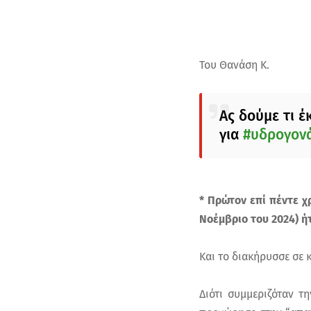
Του Θανάση Κ.
Ας δούμε τι 
για
#υδρογον
* Πρώτον επί πέντε χ
Νοέμβριο του 2024) ή
Και το διακήρυσσε σε κ
Διότι συμμεριζόταν τ