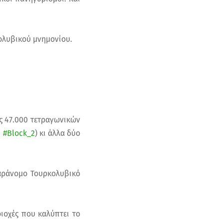
ολυβικού μνημονίου.
ς 47.000 τετραγωνικών
ι
#Block_2
) κι άλλα δύο
παράνομο Τουρκολυβικό
ριοχές που καλύπτει το