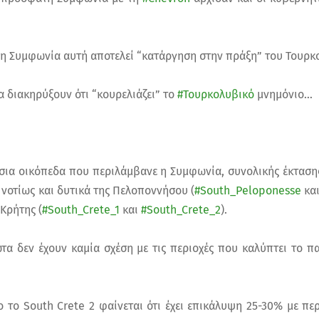
 η Συμφωνία αυτή αποτελεί “κατάργηση στην πράξη” του Τουρκ
α διακηρύξουν ότι “κουρελιάζει” το
#Τουρκολυβικό
μνημόνιο…
σια οικόπεδα που περιλάμβανε η Συμφωνία, συνολικής έκταση
ι νοτίως και δυτικά της Πελοποννήσου (
#South_Peloponesse
κα
 Κρήτης (
#South_Crete_1
και
#South_Crete_2
).
τα δεν έχουν καμία σχέση με τις περιοχές που καλύπτει το 
 το South Crete 2 φαίνεται ότι έχει επικάλυψη 25-30% με πε