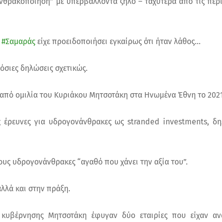
θρακοποίηση” με υπερβάλλοντα ζήλο – ταχύτερα από τις περι
ο
#Σαμαράς
είχε προειδοποιήσει εγκαίρως ότι ήταν λάθος…
όσιες δηλώσεις σχετικώς.
πό ομιλία του Κυριάκου Μητσοτάκη στα Ηνωμένα Έθνη το 2021
ς έρευνες για υδρογονάνθρακες ως stranded investments, δ
τους υδρογονάνθρακες “αγαθό που χάνει την αξία του”.
αλλά και στην πράξη.
κυβέρνησης Μητσοτάκη έφυγαν δύο εταιρίες που είχαν α