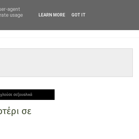
user-agent
erate usage
LEARN MORE
GOT IT
οχλούσε σεξουαλικά
τέρι σε