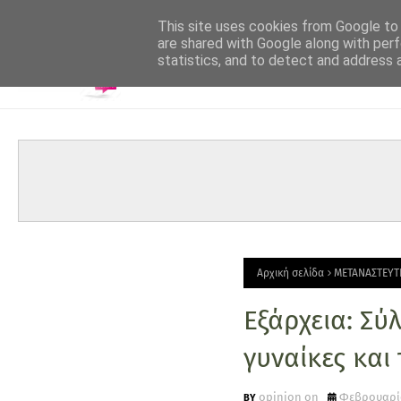
-->
This site uses cookies from Google to d
are shared with Google along with perf
statistics, and to detect and address 
Αρχική σελίδα
ΜΕΤΑΝΑΣΤΕΥΤ
Εξάρχεια: Σ
γυναίκες και
opinion on
Φεβρουαρίο