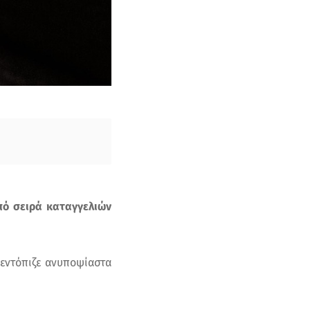
πό σειρά καταγγελιών
 εντόπιζε ανυποψίαστα