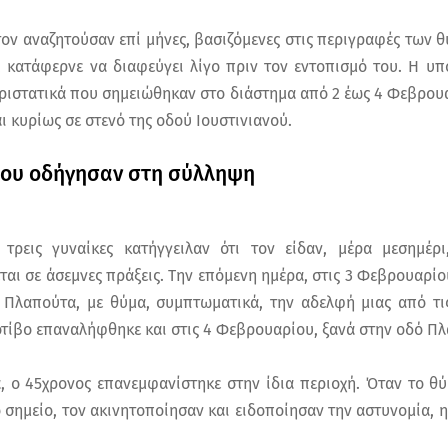
τον αναζητούσαν επί μήνες, βασιζόμενες στις περιγραφές των
r, κατάφερνε να διαφεύγει λίγο πριν τον εντοπισμό του. Η υ
εριστατικά που σημειώθηκαν στο διάστημα από 2 έως 4 Φεβρουα
ι κυρίως σε στενό της οδού Ιουστινιανού.
που οδήγησαν στη σύλληψη
 τρεις γυναίκες κατήγγειλαν ότι τον είδαν, μέρα μεσημέ
αι σε άσεμνες πράξεις. Την επόμενη ημέρα, στις 3 Φεβρουαρί
 Πλαπούτα, με θύμα, συμπτωματικά, την αδελφή μιας από τι
μοτίβο επαναλήφθηκε και στις 4 Φεβρουαρίου, ξανά στην οδό Π
α, ο 45χρονος επανεμφανίστηκε στην ίδια περιοχή. Όταν το θύ
 σημείο, τον ακινητοποίησαν και ειδοποίησαν την αστυνομία,