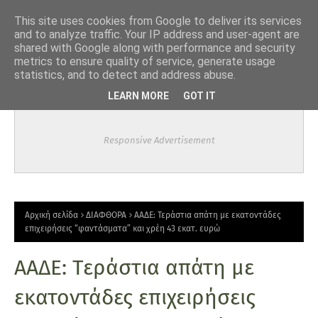
-->
This site uses cookies from Google to deliver its services
and to analyze traffic. Your IP address and user-agent are
shared with Google along with performance and security
metrics to ensure quality of service, generate usage
statistics, and to detect and address abuse.
LEARN MORE
GOT IT
Responsive Advertisement
Αρχική σελίδα
ΔΙΑΦΘΟΡΑ
ΑΑΔΕ: Τεράστια απάτη με εκατοντάδες
επιχειρήσεις “φαντάσματα” και χρέη 43 εκατ. ευρώ
ΑΑΔΕ: Τεράστια απάτη με
εκατοντάδες επιχειρήσεις