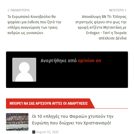
ΠΑΛΑΙΌΤΕΡΗ
ΝΕΌΤΕΡΗ
Το Ευρωπαϊκό Κοινοβούλιο θα
Αποκάλυψη BN TV: Έλληνας
ψηφίσει μια έκθεση που ζητά την
στρατηγός φέρνει στο φως την
«πλήρη αναγνώριση των τρανς
κρυφή ατζέντα Μητσοτάκη με
ανδρών ως γυναικών»
Erdogan - Γιατί η Τουρκία
απέκλεισε Δένδια
Αναρτήθηκε από
opinion on
ΜΠΟΡΕΊ ΝΑ ΣΑΣ ΑΡΈΣΟΥΝ ΑΥΤΈΣ ΟΙ ΑΝΑΡΤΉΣΕΙΣ
Οι 10 «πληγές του Φαραώ» χτυπούν την
Ευρώπη που διώχνει τον Χριστιανισμό!
August 02, 2026