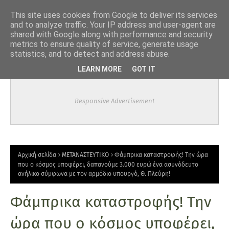
-->
This site uses cookies from Google to deliver its services
and to analyze traffic. Your IP address and user-agent are
shared with Google along with performance and security
metrics to ensure quality of service, generate usage
statistics, and to detect and address abuse.
LEARN MORE
GOT IT
Responsive Advertisement
Αρχική σελίδα
ΜΕΤΑΝΑΣΤΕΥΤΙΚΟ
Φάμπρικα καταστροφής! Την ώρα
που ο κόσμος υποφέρει, δαπανούμε 3.000 ευρώ ένα ασυνόδευτο
ανήλικο σύμφωνα με τον αρμόδιο υπουργό, Θ. Πλεύρη!
Φάμπρικα καταστροφής! Την
ώρα που ο κόσμος υποφέρει,