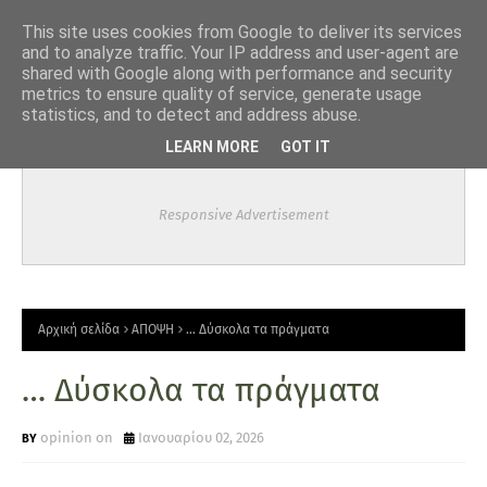
-->
This site uses cookies from Google to deliver its services
and to analyze traffic. Your IP address and user-agent are
shared with Google along with performance and security
metrics to ensure quality of service, generate usage
statistics, and to detect and address abuse.
LEARN MORE
GOT IT
Responsive Advertisement
Αρχική σελίδα
ΑΠΟΨΗ
… Δύσκολα τα πράγματα
… Δύσκολα τα πράγματα
opinion on
Ιανουαρίου 02, 2026