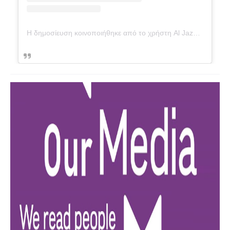
Η δημοσίευση κοινοποιήθηκε από το χρήστη Al Jazeera English (@aljazeeraenglish)