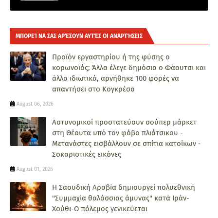
ΜΠΟΡΕΊ ΝΑ ΣΑΣ ΑΡΈΣΟΥΝ ΑΥΤΈΣ ΟΙ ΑΝΑΡΤΉΣΕΙΣ
Προϊόν εργαστηρίου ή της φύσης ο
κορωνοϊός; Άλλα έλεγε δημόσια ο Φάουτσι και
άλλα ιδιωτικά, αρνήθηκε 100 φορές να
απαντήσει στο Κογκρέσο
August 06, 2026
Αστυνομικοί προστατεύουν σούπερ μάρκετ
στη Θέουτα υπό τον φόβο πλιάτσικου -
Μετανάστες εισβάλλουν σε σπίτια κατοίκων ‑
Σοκαριστικές εικόνες
August 01, 2026
Η Σαουδική Αραβία δημιουργεί πολυεθνική
"Συμμαχία θαλάσσιας άμυνας" κατά Ιράν-
Χούθι-Ο πόλεμος γενικεύεται