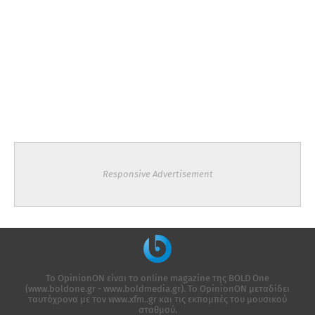
Responsive Advertisement
Το OpinionON είναι το online magazine της ΒΟLD One
(www.boldone.gr - www.boldmedia.gr). Το OpinionON μεταδίδει
ταυτόχρονα με τον www.xfm..gr και τις εκπομπές του μουσικού
σταθμού.