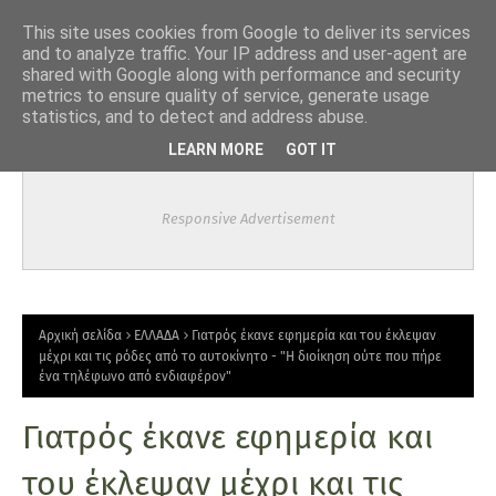
-->
This site uses cookies from Google to deliver its services
and to analyze traffic. Your IP address and user-agent are
shared with Google along with performance and security
metrics to ensure quality of service, generate usage
statistics, and to detect and address abuse.
LEARN MORE
GOT IT
Responsive Advertisement
Αρχική σελίδα
ΕΛΛΑΔΑ
Γιατρός έκανε εφημερία και του έκλεψαν
μέχρι και τις ρόδες από το αυτοκίνητο - "Η διοίκηση ούτε που πήρε
ένα τηλέφωνο από ενδιαφέρον"
Γιατρός έκανε εφημερία και
του έκλεψαν μέχρι και τις