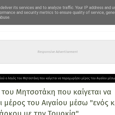
eliver its services and to analyze traffic. Your IP address and 
ormance and security metrics to ensure quality of service, gen
abuse.
Responsive Advertisement
δού ο λσγός του Μητσοτάκη που καίγεται να παραχωρήσει μέρος του Αιγαίου μέσω
 του Μητσοτάκη που καίγεται να
 μέρος του Αιγαίου μέσω "ενός κ
άρκου με την Τουρκία"