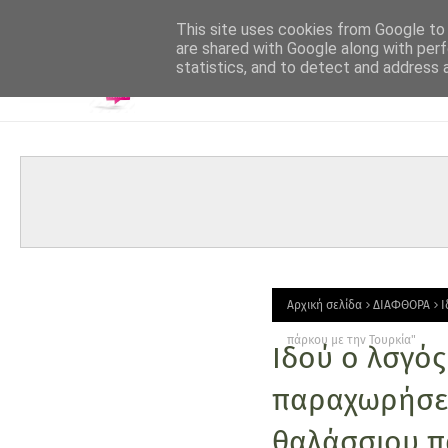
-->
This site uses cookies from Google to d
are shared with Google along with perf
statistics, and to detect and address 
Αρχική σελίδα
ΔΙΑΦΘΟΡΑ
Ι
πάρκου με την Τουρκία"
Ιδού ο λσγός
παραχωρήσει
θαλάσσιου π