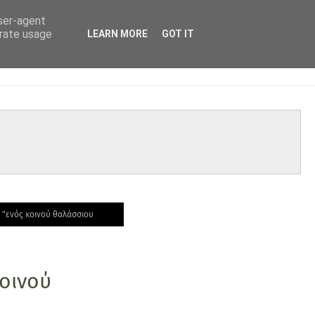
user-agent
erate usage
LEARN MORE
GOT IT
 "ενός κοινού θαλάσσιου
οινού