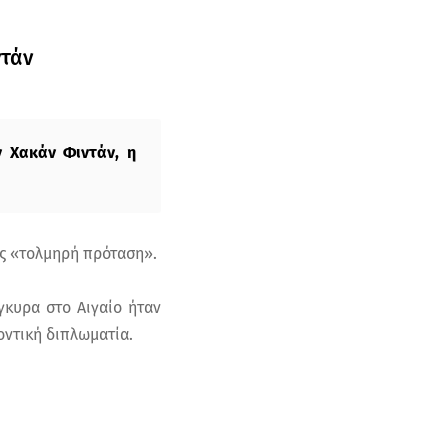
ντάν
 Χακάν Φιντάν, η
ως «τολμηρή πρόταση».
γκυρα στο Αιγαίο ήταν
οντική διπλωματία.