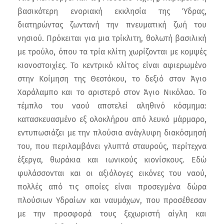
βασικότερη ενοριακή εκκλησία της Ύδρας,
διατηρώντας ζωντανή την πνευματική ζωή του
νησιού. Πρόκειται για μια τρίκλιτη, θολωτή βασιλική
με τρούλο, όπου τα τρία κλίτη χωρίζονται με κομψές
κιονοστοιχίες. Το κεντρικό κλίτος είναι αφιερωμένο
στην Κοίμηση της Θεοτόκου, το δεξιό στον Άγιο
Χαράλαμπο και το αριστερό στον Άγιο Νικόλαο. Το
τέμπλο του ναού αποτελεί αληθινό κόσμημα:
κατασκευασμένο εξ ολοκλήρου από λευκό μάρμαρο,
εντυπωσιάζει με την πλούσια ανάγλυφη διακόσμησή
του, που περιλαμβάνει γλυπτά σταυρούς, περίτεχνα
έξεργα, θωράκια και ιωνικούς κιονίσκους. Εδώ
φυλάσσονται και οι αξιόλογες εικόνες του ναού,
πολλές από τις οποίες είναι προσεγμένα δώρα
πλούσιων Υδραίων και ναυμάχων, που προσέθεσαν
με την προσφορά τους ξεχωριστή αίγλη και