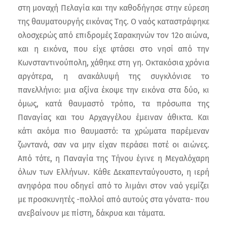
στη μοναχή Πελαγία και την καθοδήγησε στην εύρεση
της θαυματουργής εικόνας Της. Ο ναός καταστράφηκε
ολοσχερώς από επιδρομές Σαρακηνών τον 12ο αιώνα,
και η εικόνα, που είχε φτάσει στο νησί από την
Κωνσταντινούπολη, χάθηκε στη γη. Οκτακόσια χρόνια
αργότερα, η ανακάλυψή της συγκλόνισε το
πανελλήνιο: μια αξίνα έκοψε την εικόνα στα δύο, κι
όμως, κατά θαυμαστό τρόπο, τα πρόσωπα της
Παναγίας και του Αρχαγγέλου έμειναν άθικτα. Και
κάτι ακόμα πιο θαυμαστό: τα χρώματα παρέμεναν
ζωντανά, σαν να μην είχαν περάσει ποτέ οι αιώνες.
Από τότε, η Παναγία της Τήνου έγινε η Μεγαλόχαρη
όλων των Ελλήνων. Κάθε Δεκαπενταύγουστο, η ιερή
ανηφόρα που οδηγεί από το λιμάνι στον ναό γεμίζει
με προσκυνητές -πολλοί από αυτούς στα γόνατα- που
ανεβαίνουν με πίστη, δάκρυα και τάματα.