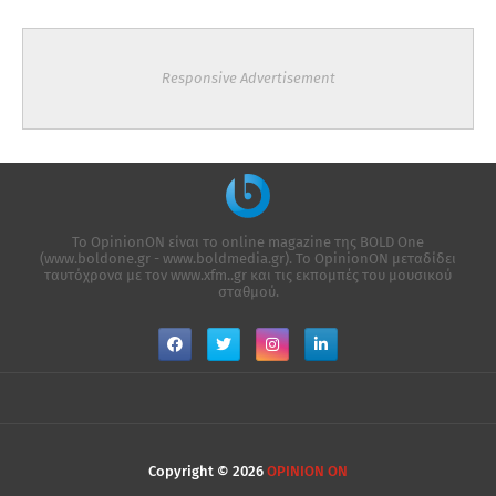
Responsive Advertisement
Το OpinionON είναι το online magazine της ΒΟLD One
(www.boldone.gr - www.boldmedia.gr). Το OpinionON μεταδίδει
ταυτόχρονα με τον www.xfm..gr και τις εκπομπές του μουσικού
σταθμού.
Copyright ©
2026
OPINION ON