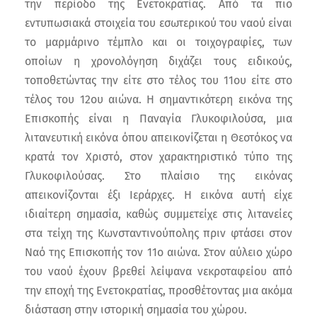
την περίοδο της Ενετοκρατίας. Από τα πιο
εντυπωσιακά στοιχεία του εσωτερικού του ναού είναι
το μαρμάρινο τέμπλο και οι τοιχογραφίες, των
οποίων η χρονολόγηση διχάζει τους ειδικούς,
τοποθετώντας την είτε στο τέλος του 11ου είτε στο
τέλος του 12ου αιώνα. Η σημαντικότερη εικόνα της
Επισκοπής είναι η Παναγία Γλυκοφιλούσα, μια
λιτανευτική εικόνα όπου απεικονίζεται η Θεοτόκος να
κρατά τον Χριστό, στον χαρακτηριστικό τύπο της
Γλυκοφιλούσας. Στο πλαίσιο της εικόνας
απεικονίζονται έξι Ιεράρχες. Η εικόνα αυτή είχε
ιδιαίτερη σημασία, καθώς συμμετείχε στις λιτανείες
στα τείχη της Κωνσταντινούπολης πριν φτάσει στον
Ναό της Επισκοπής τον 11ο αιώνα. Στον αύλειο χώρο
του ναού έχουν βρεθεί λείψανα νεκροταφείου από
την εποχή της Ενετοκρατίας, προσθέτοντας μια ακόμα
διάσταση στην ιστορική σημασία του χώρου.