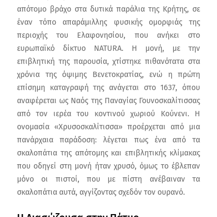
απότομο βράχο στα δυτικά παράλια της Κρήτης, σε
έναν τόπο απαράμιλλης φυσικής ομορφιάς της
περιοχής του Ελαφονησίου, που ανήκει στο
ευρωπαϊκό δίκτυο NATURA. Η μονή, με την
επιβλητική της παρουσία, χτίστηκε πιθανότατα στα
χρόνια της όψιμης Βενετοκρατίας, ενώ η πρώτη
επίσημη καταγραφή της ανάγεται στο 1637, όπου
αναφέρεται ως Ναός της Παναγίας Γουνοσκαλίτισσας
από τον ιερέα του κοντινού χωριού Κούνενι. Η
ονομασία «Χρυσοσκαλίτισσα» προέρχεται από μια
πανάρχαια παράδοση: λέγεται πως ένα από τα
σκαλοπάτια της απότομης και επιβλητικής κλίμακας
που οδηγεί στη μονή ήταν χρυσό, όμως το έβλεπαν
μόνο οι πιστοί, που με πίστη ανέβαιναν τα
σκαλοπάτια αυτά, αγγίζοντας σχεδόν τον ουρανό.