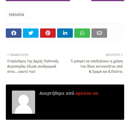
ΕΚΚΛΗΣΙΑ
ΠΑΛΑΙΌΤΕΡΗ
ΝΕΌΤΕΡΗ
Ο πρόεδρος της Αρχής Πολιτικής
Τι μπορεί να υποδηλώνει η χρήση
Αεροπορίας έδωσε αναδρομικά
του ίδιου αυτοκινήτου από
στον… εαυτό του!
Ν.Τραμπ και Β.Πούτιν;
Αναρτήθηκε από
opinion on