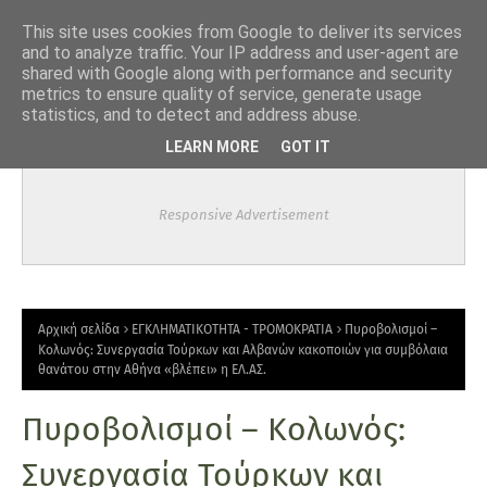
-->
This site uses cookies from Google to deliver its services
and to analyze traffic. Your IP address and user-agent are
shared with Google along with performance and security
metrics to ensure quality of service, generate usage
statistics, and to detect and address abuse.
LEARN MORE
GOT IT
Responsive Advertisement
Αρχική σελίδα
ΕΓΚΛΗΜΑΤΙΚΟΤΗΤΑ - ΤΡΟΜΟΚΡΑΤΙΑ
Πυροβολισμοί –
Κολωνός: Συνεργασία Τούρκων και Αλβανών κακοποιών για συμβόλαια
θανάτου στην Αθήνα «βλέπει» η ΕΛ.ΑΣ.
Πυροβολισμοί – Κολωνός:
Συνεργασία Τούρκων και